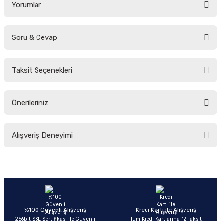
Yorumlar
Soru & Cevap
Bu ürüne ilk yorumu siz yapın!
Taksit Seçenekleri
Yorum Yaz
Ürün hakkında henüz soru sorulmamış.
Önerileriniz
Soru Sor
Bu ürünün fiyat bilgisi, resim, ürün açıklamalarında ve diğer konularda
Alışveriş Deneyimi
yetersiz gördüğünüz noktaları öneri formunu kullanarak tarafımıza
iletebilirsiniz.
Görüş ve önerileriniz için teşekkür ederiz.
Sitemize ilk yorumu siz yapın!
Ürün resmi kalitesiz, bozuk veya görüntülenemiyor.
Ürün açıklamasında eksik bilgiler bulunuyor.
Deneyimini Paylaş
Ürün bilgilerinde hatalar bulunuyor.
%100 Güvenli Alışveriş
Kredi Kartı ile Alışveriş
256bit SSL Sertifikası ile Güvenli
Tüm Kredi Kartlarına 12 Taksit