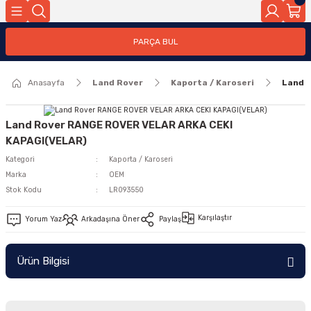
Geri Dön
PARÇA BUL
ar
Anasayfa
Land Rover
Kaporta / Karoseri
Land 
nleri
Land Rover RANGE ROVER VELAR ARKA CEKI
KAPAGI(VELAR)
Kategori
Kaporta / Karoseri
Marka
OEM
Stok Kodu
LR093550
Karşılaştır
Yorum Yaz
Arkadaşına Öner
Paylaş
Ürün Bilgisi