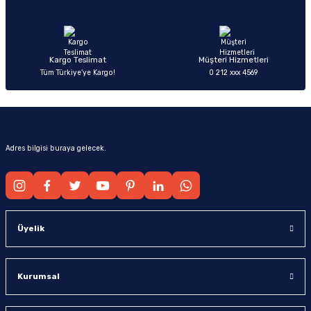
Ürün fiyatı diğer sitelerden daha pahalı.
Bu ürüne benzer farklı alternatifler olmalı.
Kargo Teslimat
Müşteri Hizmetleri
Tüm Türkiye’ye Kargo!
0 212 xxx 4569
Gönder
Adres bilgisi buraya gelecek.
Üyelik
Kurumsal