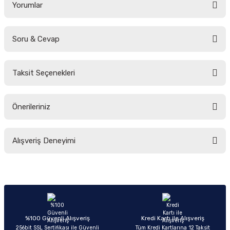
Yorumlar
Soru & Cevap
Bu ürüne ilk yorumu siz yapın!
Taksit Seçenekleri
Yorum Yaz
Ürün hakkında henüz soru sorulmamış.
Önerileriniz
Soru Sor
Bu ürünün fiyat bilgisi, resim, ürün açıklamalarında ve diğer konularda
Alışveriş Deneyimi
yetersiz gördüğünüz noktaları öneri formunu kullanarak tarafımıza
iletebilirsiniz.
Görüş ve önerileriniz için teşekkür ederiz.
Sitemize ilk yorumu siz yapın!
Ürün resmi kalitesiz, bozuk veya görüntülenemiyor.
Ürün açıklamasında eksik bilgiler bulunuyor.
Deneyimini Paylaş
Ürün bilgilerinde hatalar bulunuyor.
%100 Güvenli Alışveriş
Kredi Kartı ile Alışveriş
256bit SSL Sertifikası ile Güvenli
Tüm Kredi Kartlarına 12 Taksit