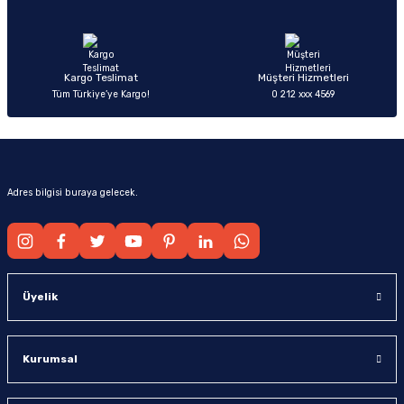
Ürün fiyatı diğer sitelerden daha pahalı.
Bu ürüne benzer farklı alternatifler olmalı.
Kargo Teslimat
Müşteri Hizmetleri
Tüm Türkiye’ye Kargo!
0 212 xxx 4569
Gönder
Adres bilgisi buraya gelecek.
Üyelik
Kurumsal