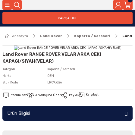
Geri Dön
PARÇA BUL
ar
Anasayfa
Land Rover
Kaporta / Karoseri
Land 
nleri
Land Rover RANGE ROVER VELAR ARKA CEKI
KAPAGI/SIYAH(VELAR)
Kategori
Kaporta / Karoseri
Marka
OEM
Stok Kodu
LR093526
Karşılaştır
Yorum Yaz
Arkadaşına Öner
Paylaş
Ürün Bilgisi