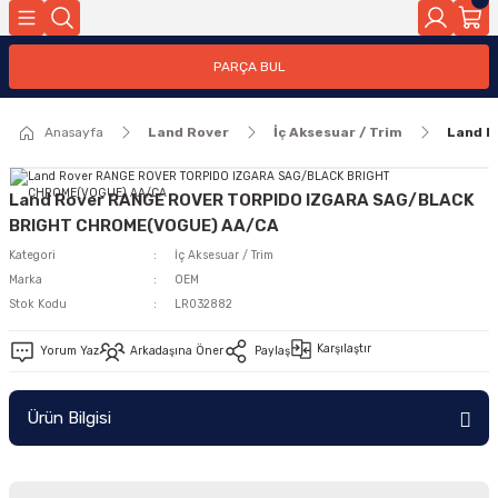
Geri Dön
PARÇA BUL
ar
Anasayfa
Land Rover
İç Aksesuar / Trim
Land 
nleri
Land Rover RANGE ROVER TORPIDO IZGARA SAG/BLACK
BRIGHT CHROME(VOGUE) AA/CA
Kategori
İç Aksesuar / Trim
Marka
OEM
Stok Kodu
LR032882
Karşılaştır
Yorum Yaz
Arkadaşına Öner
Paylaş
Ürün Bilgisi