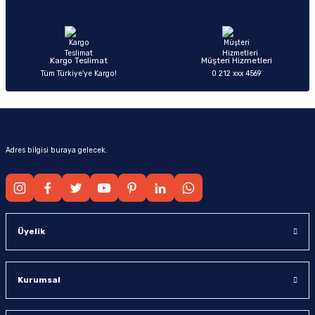
Ürün fiyatı diğer sitelerden daha pahalı.
Bu ürüne benzer farklı alternatifler olmalı.
Kargo Teslimat
Müşteri Hizmetleri
Tüm Türkiye’ye Kargo!
0 212 xxx 4569
Gönder
Adres bilgisi buraya gelecek.
Üyelik
Kurumsal