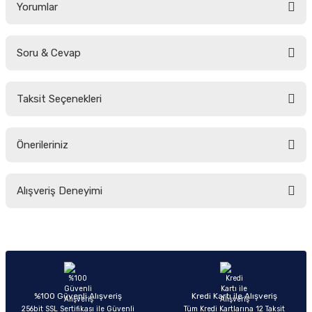
Yorumlar
Soru & Cevap
Bu ürüne ilk yorumu siz yapın!
Taksit Seçenekleri
Yorum Yaz
Ürün hakkında henüz soru sorulmamış.
Önerileriniz
Soru Sor
Bu ürünün fiyat bilgisi, resim, ürün açıklamalarında ve diğer konularda
Alışveriş Deneyimi
yetersiz gördüğünüz noktaları öneri formunu kullanarak tarafımıza
iletebilirsiniz.
Görüş ve önerileriniz için teşekkür ederiz.
Sitemize ilk yorumu siz yapın!
Ürün resmi kalitesiz, bozuk veya görüntülenemiyor.
Ürün açıklamasında eksik bilgiler bulunuyor.
Deneyimini Paylaş
Ürün bilgilerinde hatalar bulunuyor.
%100 Güvenli Alışveriş
Kredi Kartı ile Alışveriş
256bit SSL Sertifikası ile Güvenli
Tüm Kredi Kartlarına 12 Taksit