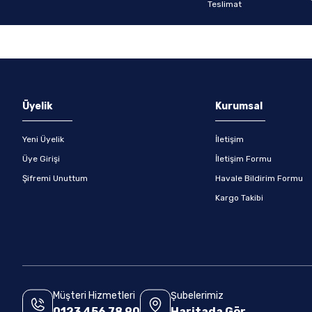
Gönder
Üyelik
Kurumsal
Yeni Üyelik
İletişim
Üye Girişi
İletişim Formu
Şifremi Unuttum
Havale Bildirim Formu
Kargo Takibi
Müşteri Hizmetleri
Şubelerimiz
0123 456 78 90
Haritada Gör