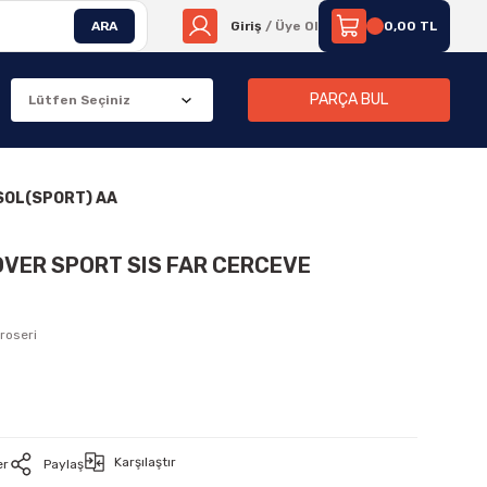
ARA
Giriş
/ Üye Ol
0,00 TL
PARÇA BUL
SOL(SPORT) AA
OVER SPORT SIS FAR CERCEVE
roseri
Karşılaştır
er
Paylaş