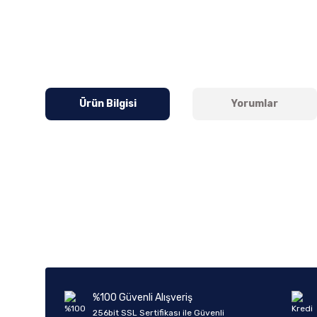
Ürün Bilgisi
Yorumlar
Bu ürünün fiyat bilgisi, resim, ürün açıklamalarında ve diğer k
Görüş ve önerileriniz için teşekkür ederiz.
Ürün resmi kalitesiz, bozuk veya görüntülenemiyor.
Ürün açıklamasında eksik bilgiler bulunuyor.
Ürün bilgilerinde hatalar bulunuyor.
%100 Güvenli Alışveriş
Ürün fiyatı diğer sitelerden daha pahalı.
256bit SSL Sertifikası ile Güvenli