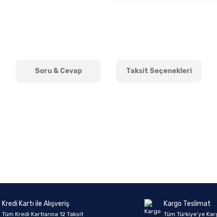
Soru & Cevap
Taksit Seçenekleri
onularda yetersiz gördüğünüz noktaları öneri formunu kullanarak tarafımıza 
Ürün hakkında henüz soru sorulmamış.
Bu ürüne ilk yorumu siz yapın!
Sitemize ilk yorumu siz yapın!
Deneyimini Paylaş
Yorum Yaz
Soru Sor
Kredi Kartı ile Alışveriş
Kargo Teslimat
Tüm Kredi Kartlarına 12 Taksit
Tüm Türkiye’ye Kar