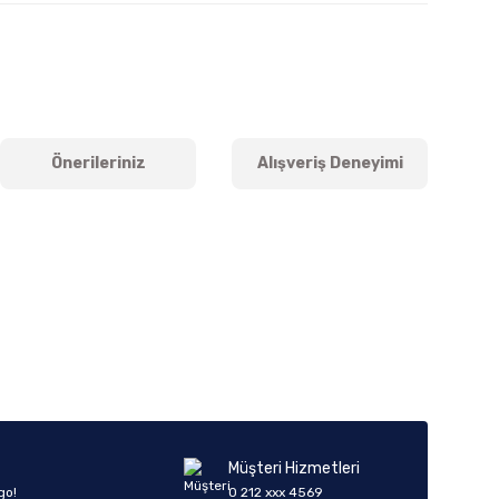
Önerileriniz
Alışveriş Deneyimi
iletebilirsiniz.
Müşteri Hizmetleri
go!
0 212 xxx 4569