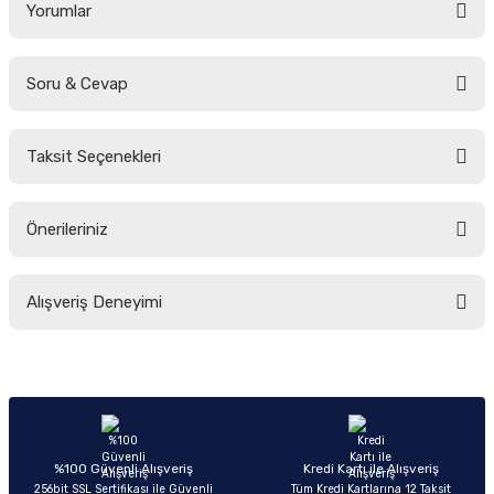
Yorumlar
Soru & Cevap
Bu ürüne ilk yorumu siz yapın!
Taksit Seçenekleri
Yorum Yaz
Ürün hakkında henüz soru sorulmamış.
Önerileriniz
Soru Sor
Bu ürünün fiyat bilgisi, resim, ürün açıklamalarında ve diğer konularda
Alışveriş Deneyimi
yetersiz gördüğünüz noktaları öneri formunu kullanarak tarafımıza
iletebilirsiniz.
Görüş ve önerileriniz için teşekkür ederiz.
Sitemize ilk yorumu siz yapın!
Ürün resmi kalitesiz, bozuk veya görüntülenemiyor.
Ürün açıklamasında eksik bilgiler bulunuyor.
Deneyimini Paylaş
Ürün bilgilerinde hatalar bulunuyor.
%100 Güvenli Alışveriş
Kredi Kartı ile Alışveriş
256bit SSL Sertifikası ile Güvenli
Tüm Kredi Kartlarına 12 Taksit