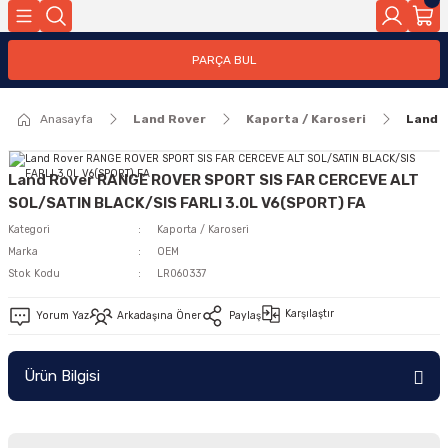
Geri Dön
PARÇA BUL
ar
Anasayfa
Land Rover
Kaporta / Karoseri
Land 
nleri
Land Rover RANGE ROVER SPORT SIS FAR CERCEVE ALT
SOL/SATIN BLACK/SIS FARLI 3.0L V6(SPORT) FA
Kategori
Kaporta / Karoseri
Marka
OEM
Stok Kodu
LR060337
Karşılaştır
Yorum Yaz
Arkadaşına Öner
Paylaş
Ürün Bilgisi