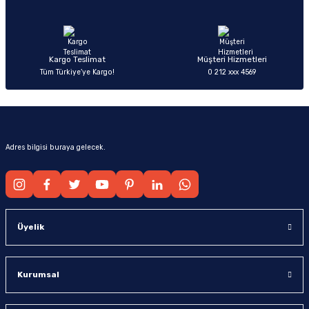
Ürün fiyatı diğer sitelerden daha pahalı.
Bu ürüne benzer farklı alternatifler olmalı.
Kargo Teslimat
Müşteri Hizmetleri
Tüm Türkiye’ye Kargo!
0 212 xxx 4569
Gönder
Adres bilgisi buraya gelecek.
Üyelik
Kurumsal