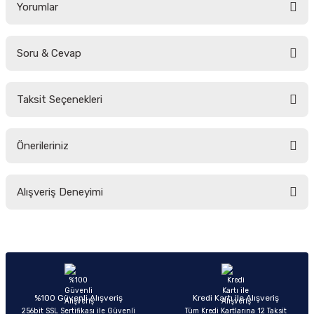
Yorumlar
Soru & Cevap
Bu ürüne ilk yorumu siz yapın!
Taksit Seçenekleri
Yorum Yaz
Ürün hakkında henüz soru sorulmamış.
Önerileriniz
Soru Sor
Bu ürünün fiyat bilgisi, resim, ürün açıklamalarında ve diğer konularda
Alışveriş Deneyimi
yetersiz gördüğünüz noktaları öneri formunu kullanarak tarafımıza
iletebilirsiniz.
Görüş ve önerileriniz için teşekkür ederiz.
Sitemize ilk yorumu siz yapın!
Ürün resmi kalitesiz, bozuk veya görüntülenemiyor.
Ürün açıklamasında eksik bilgiler bulunuyor.
Deneyimini Paylaş
Ürün bilgilerinde hatalar bulunuyor.
%100 Güvenli Alışveriş
Kredi Kartı ile Alışveriş
256bit SSL Sertifikası ile Güvenli
Tüm Kredi Kartlarına 12 Taksit