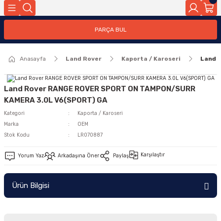
Geri Dön
PARÇA BUL
ar
Anasayfa
Land Rover
Kaporta / Karoseri
Land 
nleri
Land Rover RANGE ROVER SPORT ON TAMPON/SURR
KAMERA 3.0L V6(SPORT) GA
Kategori
Kaporta / Karoseri
Marka
OEM
Stok Kodu
LR070887
Karşılaştır
Yorum Yaz
Arkadaşına Öner
Paylaş
Ürün Bilgisi