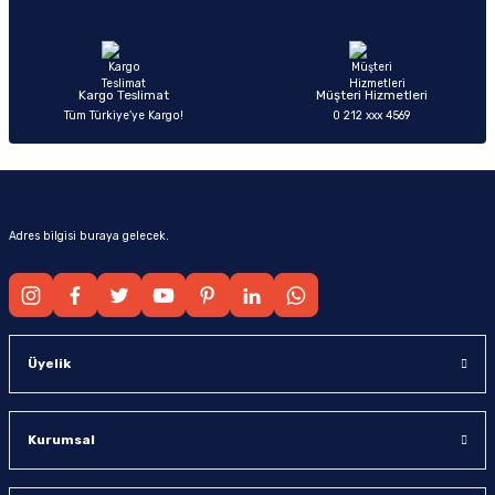
Ürün fiyatı diğer sitelerden daha pahalı.
Bu ürüne benzer farklı alternatifler olmalı.
Kargo Teslimat
Müşteri Hizmetleri
Tüm Türkiye’ye Kargo!
0 212 xxx 4569
Gönder
Adres bilgisi buraya gelecek.
Üyelik
Kurumsal