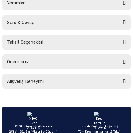
Yorumlar
Soru & Cevap
Bu ürüne ilk yorumu siz yapın!
Taksit Seçenekleri
Yorum Yaz
Ürün hakkında henüz soru sorulmamış.
Önerileriniz
Soru Sor
Bu ürünün fiyat bilgisi, resim, ürün açıklamalarında ve diğer konularda
Alışveriş Deneyimi
yetersiz gördüğünüz noktaları öneri formunu kullanarak tarafımıza
iletebilirsiniz.
Görüş ve önerileriniz için teşekkür ederiz.
Sitemize ilk yorumu siz yapın!
Ürün resmi kalitesiz, bozuk veya görüntülenemiyor.
Ürün açıklamasında eksik bilgiler bulunuyor.
Deneyimini Paylaş
Ürün bilgilerinde hatalar bulunuyor.
%100 Güvenli Alışveriş
Kredi Kartı ile Alışveriş
256bit SSL Sertifikası ile Güvenli
Tüm Kredi Kartlarına 12 Taksit