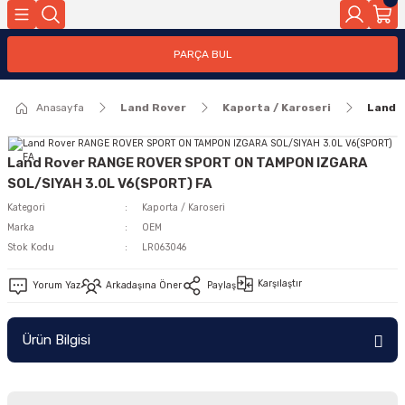
Geri Dön
PARÇA BUL
ar
Anasayfa
Land Rover
Kaporta / Karoseri
Land 
nleri
Land Rover RANGE ROVER SPORT ON TAMPON IZGARA
SOL/SIYAH 3.0L V6(SPORT) FA
Kategori
Kaporta / Karoseri
Marka
OEM
Stok Kodu
LR063046
Karşılaştır
Yorum Yaz
Arkadaşına Öner
Paylaş
Ürün Bilgisi