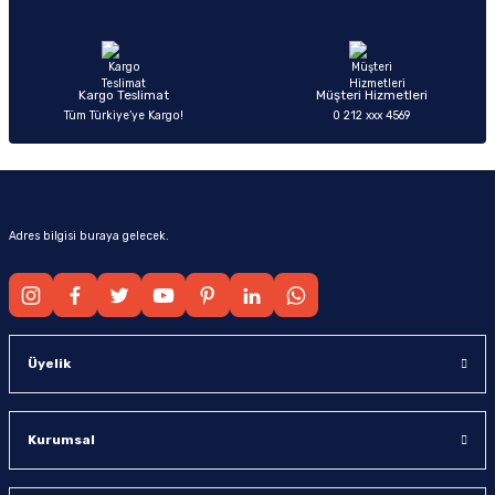
Ürün fiyatı diğer sitelerden daha pahalı.
Bu ürüne benzer farklı alternatifler olmalı.
Kargo Teslimat
Müşteri Hizmetleri
Tüm Türkiye’ye Kargo!
0 212 xxx 4569
Gönder
Adres bilgisi buraya gelecek.
Üyelik
Kurumsal