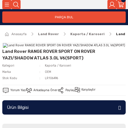
Geri Dön
PARÇA BUL
ar
Anasayfa
Land Rover
Kaporta / Karoseri
Land 
nleri
Land Rover RANGE ROVER SPORT ON ROVER
YAZI/SHADOW ATLAS 3.0L V6(SPORT)
Kategori
Kaporta / Karoseri
Marka
OEM
Stok Kodu
LR106496
Karşılaştır
Yorum Yaz
Arkadaşına Öner
Paylaş
Ürün Bilgisi