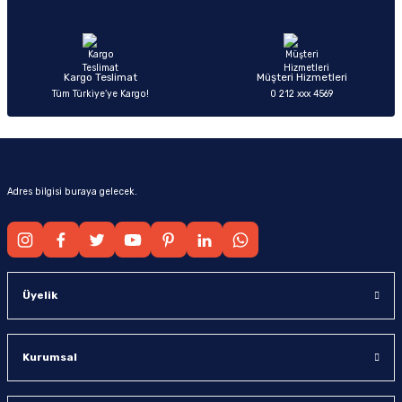
Ürün fiyatı diğer sitelerden daha pahalı.
Bu ürüne benzer farklı alternatifler olmalı.
Kargo Teslimat
Müşteri Hizmetleri
Tüm Türkiye’ye Kargo!
0 212 xxx 4569
Gönder
Adres bilgisi buraya gelecek.
Üyelik
Kurumsal