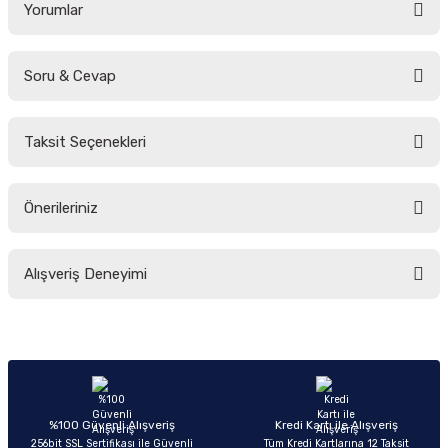
Yorumlar
Soru & Cevap
Bu ürüne ilk yorumu siz yapın!
Taksit Seçenekleri
Yorum Yaz
Ürün hakkında henüz soru sorulmamış.
Önerileriniz
Soru Sor
Bu ürünün fiyat bilgisi, resim, ürün açıklamalarında ve diğer konularda
Alışveriş Deneyimi
yetersiz gördüğünüz noktaları öneri formunu kullanarak tarafımıza
iletebilirsiniz.
Görüş ve önerileriniz için teşekkür ederiz.
Sitemize ilk yorumu siz yapın!
Ürün resmi kalitesiz, bozuk veya görüntülenemiyor.
Ürün açıklamasında eksik bilgiler bulunuyor.
Deneyimini Paylaş
Ürün bilgilerinde hatalar bulunuyor.
%100 Güvenli Alışveriş
Kredi Kartı ile Alışveriş
256bit SSL Sertifikası ile Güvenli
Tüm Kredi Kartlarına 12 Taksit