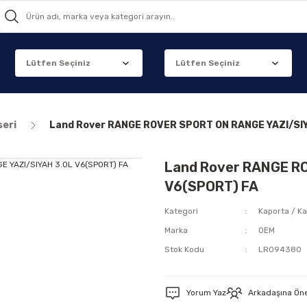
seri
Land Rover RANGE ROVER SPORT ON RANGE YAZI/SIY
Land Rover RANGE R
V6(SPORT) FA
Kategori
Kaporta / Ka
Marka
OEM
Stok Kodu
LR094380
Yorum Yaz
Arkadaşına Ön