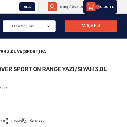
ARA
Giriş
/ Üye Ol
0,00 TL
PARÇA BUL
AH 3.0L V6(SPORT) FA
OVER SPORT ON RANGE YAZI/SIYAH 3.0L
roseri
Karşılaştır
er
Paylaş