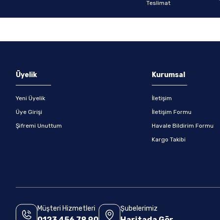
Gönder
Üyelik
Kurumsal
Yeni Üyelik
İletişim
Üye Girişi
İletişim Formu
Şifremi Unuttum
Havale Bildirim Formu
Kargo Takibi
Müşteri Hizmetleri
Şubelerimiz
0123 456 78 90
Haritada Gör