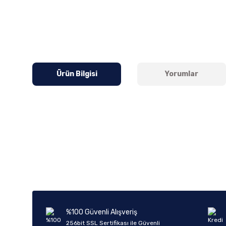
Ürün Bilgisi
Yorumlar
Bu ürünün fiyat bilgisi, resim, ürün açıklamalarında ve diğer k
Görüş ve önerileriniz için teşekkür ederiz.
Ürün resmi kalitesiz, bozuk veya görüntülenemiyor.
Ürün açıklamasında eksik bilgiler bulunuyor.
Ürün bilgilerinde hatalar bulunuyor.
%100 Güvenli Alışveriş
Ürün fiyatı diğer sitelerden daha pahalı.
256bit SSL Sertifikası ile Güvenli