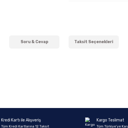
Soru & Cevap
Taksit Seçenekleri
onularda yetersiz gördüğünüz noktaları öneri formunu kullanarak tarafımıza 
Ürün hakkında henüz soru sorulmamış.
Bu ürüne ilk yorumu siz yapın!
Sitemize ilk yorumu siz yapın!
Deneyimini Paylaş
Yorum Yaz
Soru Sor
Kredi Kartı ile Alışveriş
Kargo Teslimat
Tüm Kredi Kartlarına 12 Taksit
Tüm Türkiye’ye Kar