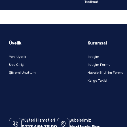
Gönder
Üyelik
Kurumsal
Yeni Üyelik
İletişim
Üye Girişi
İletişim Formu
Şifremi Unuttum
Havale Bildirim Formu
Kargo Takibi
Müşteri Hizmetleri
Şubelerimiz
0123 456 78 90
Haritada Gör