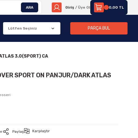
ARA
Giriş
/ Üye Ol
0,00 TL
PARÇA BUL
ATLAS 3.0(SPORT) CA
ROVER SPORT ON PANJUR/DARK ATLAS
roseri
Karşılaştır
er
Paylaş