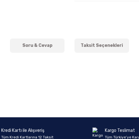
Soru & Cevap
Taksit Seçenekleri
onularda yetersiz gördüğünüz noktaları öneri formunu kullanarak tarafımıza 
Ürün hakkında henüz soru sorulmamış.
Bu ürüne ilk yorumu siz yapın!
Sitemize ilk yorumu siz yapın!
Deneyimini Paylaş
Yorum Yaz
Soru Sor
Kredi Kartı ile Alışveriş
Kargo Teslimat
Tüm Kredi Kartlarına 12 Taksit
Tüm Türkiye’ye Kar