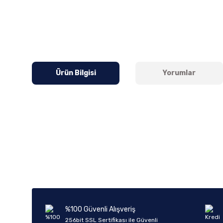
Ürün Bilgisi
Yorumlar
Bu ürünün fiyat bilgisi, resim, ürün açıklamalarında ve diğer k
Görüş ve önerileriniz için teşekkür ederiz.
Ürün resmi kalitesiz, bozuk veya görüntülenemiyor.
Ürün açıklamasında eksik bilgiler bulunuyor.
Ürün bilgilerinde hatalar bulunuyor.
%100 Güvenli Alışveriş
Ürün fiyatı diğer sitelerden daha pahalı.
256bit SSL Sertifikası ile Güvenli