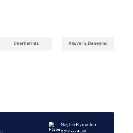
Önerileriniz
Alışveriş Deneyimi
iletebilirsiniz.
Müşteri Hizmetleri
go!
0 212 xxx 4569