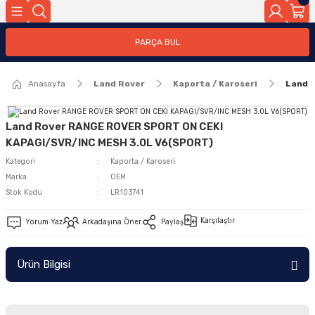
Geri Dön
PARÇA BUL
ar
Anasayfa
Land Rover
Kaporta / Karoseri
Land 
nleri
Land Rover RANGE ROVER SPORT ON CEKI
KAPAGI/SVR/INC MESH 3.0L V6(SPORT)
Kategori
Kaporta / Karoseri
Marka
OEM
Stok Kodu
LR103741
Karşılaştır
Yorum Yaz
Arkadaşına Öner
Paylaş
Ürün Bilgisi