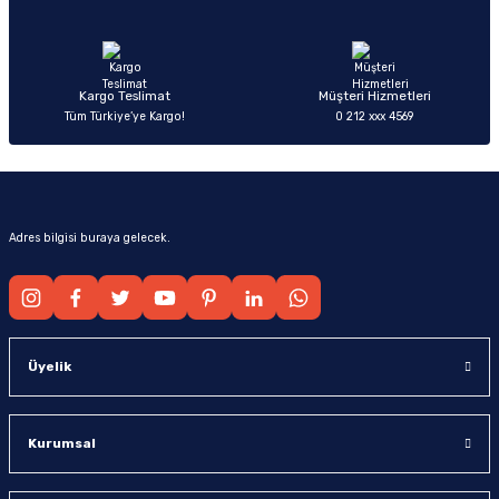
Ürün fiyatı diğer sitelerden daha pahalı.
Bu ürüne benzer farklı alternatifler olmalı.
Kargo Teslimat
Müşteri Hizmetleri
Tüm Türkiye’ye Kargo!
0 212 xxx 4569
Gönder
Adres bilgisi buraya gelecek.
Üyelik
Kurumsal