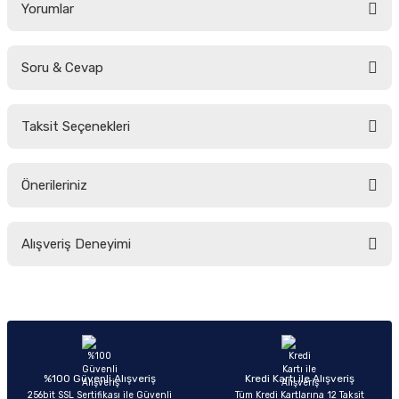
Yorumlar
Soru & Cevap
Bu ürüne ilk yorumu siz yapın!
Taksit Seçenekleri
Yorum Yaz
Ürün hakkında henüz soru sorulmamış.
Önerileriniz
Soru Sor
Bu ürünün fiyat bilgisi, resim, ürün açıklamalarında ve diğer konularda
Alışveriş Deneyimi
yetersiz gördüğünüz noktaları öneri formunu kullanarak tarafımıza
iletebilirsiniz.
Görüş ve önerileriniz için teşekkür ederiz.
Sitemize ilk yorumu siz yapın!
Ürün resmi kalitesiz, bozuk veya görüntülenemiyor.
Ürün açıklamasında eksik bilgiler bulunuyor.
Deneyimini Paylaş
Ürün bilgilerinde hatalar bulunuyor.
%100 Güvenli Alışveriş
Kredi Kartı ile Alışveriş
256bit SSL Sertifikası ile Güvenli
Tüm Kredi Kartlarına 12 Taksit