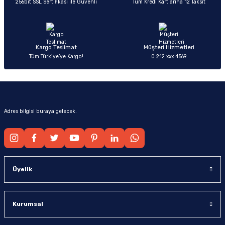
256bit SSL Sertifikası ile Güvenli
Tüm Kredi Kartlarına 12 Taksit
Ürün fiyatı diğer sitelerden daha pahalı.
Bu ürüne benzer farklı alternatifler olmalı.
Kargo Teslimat
Müşteri Hizmetleri
Tüm Türkiye’ye Kargo!
0 212 xxx 4569
Gönder
Adres bilgisi buraya gelecek.
Üyelik
Kurumsal