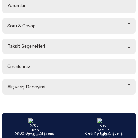
Yorumlar
Soru & Cevap
Bu ürüne ilk yorumu siz yapın!
Taksit Seçenekleri
Yorum Yaz
Ürün hakkında henüz soru sorulmamış.
Önerileriniz
Soru Sor
Bu ürünün fiyat bilgisi, resim, ürün açıklamalarında ve diğer konularda
Alışveriş Deneyimi
yetersiz gördüğünüz noktaları öneri formunu kullanarak tarafımıza
iletebilirsiniz.
Görüş ve önerileriniz için teşekkür ederiz.
Sitemize ilk yorumu siz yapın!
Ürün resmi kalitesiz, bozuk veya görüntülenemiyor.
Ürün açıklamasında eksik bilgiler bulunuyor.
Deneyimini Paylaş
Ürün bilgilerinde hatalar bulunuyor.
%100 Güvenli Alışveriş
Kredi Kartı ile Alışveriş