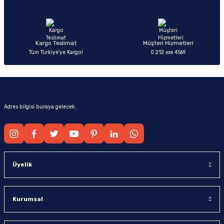
Ürün fiyatı diğer sitelerden daha pahalı.
Bu ürüne benzer farklı alternatifler olmalı.
Kargo Teslimat
Müşteri Hizmetleri
Tüm Türkiye’ye Kargo!
0 212 xxx 4569
Gönder
Adres bilgisi buraya gelecek.
Üyelik
Kurumsal