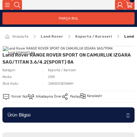
Geri Dön
PARÇA BUL
ar
Anasayfa
Land Rover
Kaporta / Karoseri
Land 
nleri
Land Rover RANGE ROVER SPORT ON CAMURLUK IZGARA
SAG/TITAN 3.6/4.2(SPORT) 8A
Kategori
Kaporta / Karoseri
Marka
OEM
Stok Kodu
JAK500320WWH
Karşılaştır
Yorum Yaz
Arkadaşına Öner
Paylaş
Ürün Bilgisi