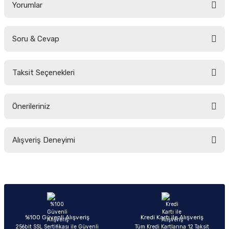
Yorumlar
Soru & Cevap
Bu ürüne ilk yorumu siz yapın!
Taksit Seçenekleri
Yorum Yaz
Ürün hakkında henüz soru sorulmamış.
Önerileriniz
Soru Sor
Bu ürünün fiyat bilgisi, resim, ürün açıklamalarında ve diğer konularda
Alışveriş Deneyimi
yetersiz gördüğünüz noktaları öneri formunu kullanarak tarafımıza
iletebilirsiniz.
Görüş ve önerileriniz için teşekkür ederiz.
Sitemize ilk yorumu siz yapın!
Ürün resmi kalitesiz, bozuk veya görüntülenemiyor.
Ürün açıklamasında eksik bilgiler bulunuyor.
Deneyimini Paylaş
Ürün bilgilerinde hatalar bulunuyor.
%100 Güvenli Alışveriş
Kredi Kartı ile Alışveriş
256bit SSL Sertifikası ile Güvenli
Tüm Kredi Kartlarına 12 Taksit