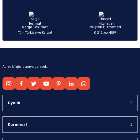
Ürün fiyatı diğer sitelerden daha pahalı.
Bu ürüne benzer farklı alternatifler olmalı.
Kargo Teslimat
Müşteri Hizmetleri
Tüm Türkiye’ye Kargo!
0 212 xxx 4569
Gönder
Adres bilgisi buraya gelecek.
Üyelik
Kurumsal