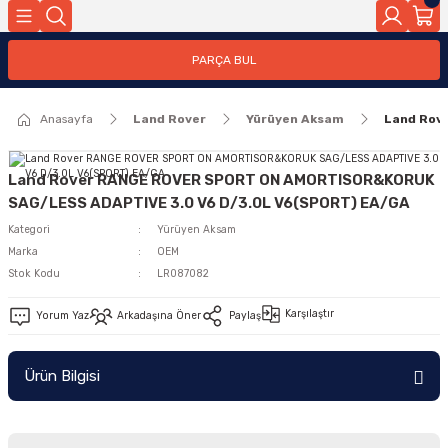
Geri Dön
PARÇA BUL
ar
Anasayfa
Land Rover
Yürüyen Aksam
Land Rov
nleri
Land Rover RANGE ROVER SPORT ON AMORTISOR&KORUK
SAG/LESS ADAPTIVE 3.0 V6 D/3.0L V6(SPORT) EA/GA
Kategori
Yürüyen Aksam
Marka
OEM
Stok Kodu
LR087082
Karşılaştır
Yorum Yaz
Arkadaşına Öner
Paylaş
Ürün Bilgisi