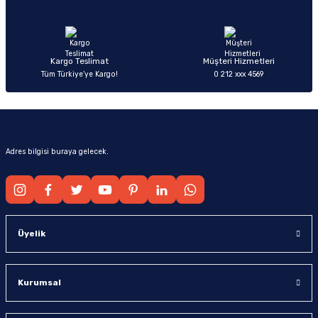
Ürün fiyatı diğer sitelerden daha pahalı.
Bu ürüne benzer farklı alternatifler olmalı.
Kargo Teslimat
Müşteri Hizmetleri
Tüm Türkiye’ye Kargo!
0 212 xxx 4569
Gönder
Adres bilgisi buraya gelecek.
Üyelik
Kurumsal