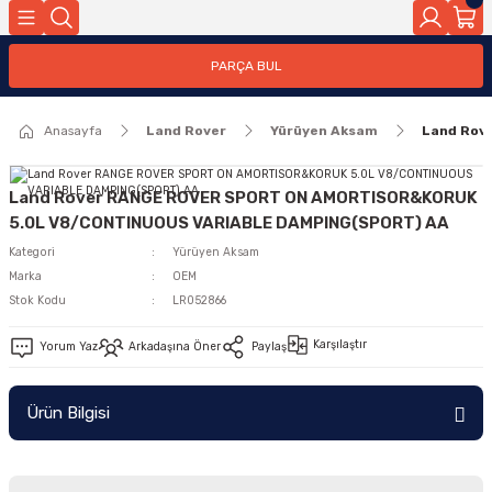
Geri Dön
PARÇA BUL
ar
Anasayfa
Land Rover
Yürüyen Aksam
Land Rov
nleri
Land Rover RANGE ROVER SPORT ON AMORTISOR&KORUK
5.0L V8/CONTINUOUS VARIABLE DAMPING(SPORT) AA
Kategori
Yürüyen Aksam
Marka
OEM
Stok Kodu
LR052866
Karşılaştır
Yorum Yaz
Arkadaşına Öner
Paylaş
Ürün Bilgisi