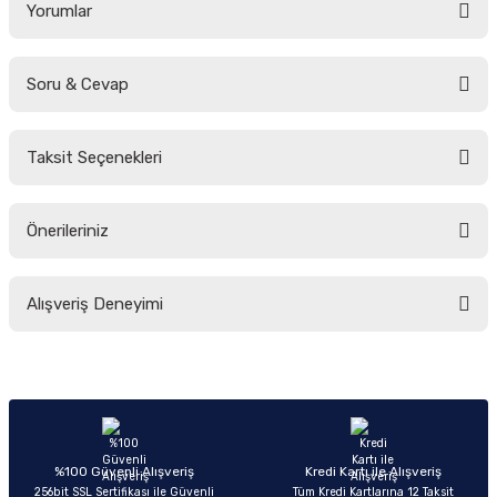
Yorumlar
Soru & Cevap
Bu ürüne ilk yorumu siz yapın!
Taksit Seçenekleri
Yorum Yaz
Ürün hakkında henüz soru sorulmamış.
Önerileriniz
Soru Sor
Bu ürünün fiyat bilgisi, resim, ürün açıklamalarında ve diğer konularda
Alışveriş Deneyimi
yetersiz gördüğünüz noktaları öneri formunu kullanarak tarafımıza
iletebilirsiniz.
Görüş ve önerileriniz için teşekkür ederiz.
Sitemize ilk yorumu siz yapın!
Ürün resmi kalitesiz, bozuk veya görüntülenemiyor.
Ürün açıklamasında eksik bilgiler bulunuyor.
Deneyimini Paylaş
Ürün bilgilerinde hatalar bulunuyor.
%100 Güvenli Alışveriş
Kredi Kartı ile Alışveriş
256bit SSL Sertifikası ile Güvenli
Tüm Kredi Kartlarına 12 Taksit