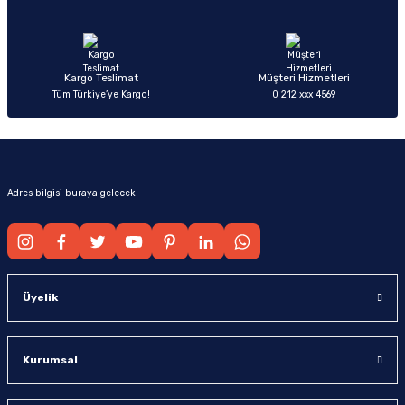
Ürün fiyatı diğer sitelerden daha pahalı.
Bu ürüne benzer farklı alternatifler olmalı.
Kargo Teslimat
Müşteri Hizmetleri
Tüm Türkiye’ye Kargo!
0 212 xxx 4569
Gönder
Adres bilgisi buraya gelecek.
Üyelik
Kurumsal