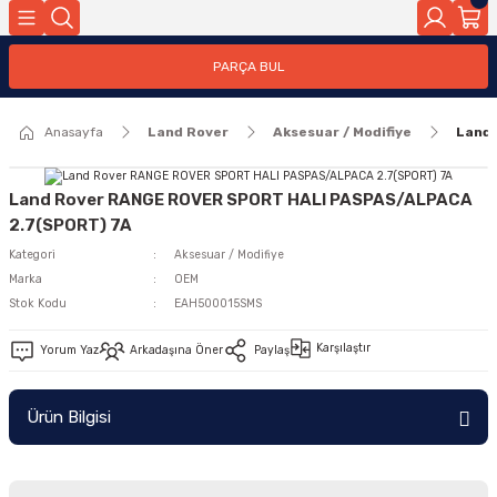
Geri Dön
PARÇA BUL
ar
Anasayfa
Land Rover
Aksesuar / Modifiye
Land
nleri
Land Rover RANGE ROVER SPORT HALI PASPAS/ALPACA
2.7(SPORT) 7A
Kategori
Aksesuar / Modifiye
Marka
OEM
Stok Kodu
EAH500015SMS
Karşılaştır
Yorum Yaz
Arkadaşına Öner
Paylaş
Ürün Bilgisi