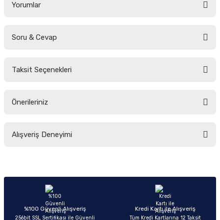
Yorumlar
Soru & Cevap
Bu ürüne ilk yorumu siz yapın!
Taksit Seçenekleri
Yorum Yaz
Ürün hakkında henüz soru sorulmamış.
Önerileriniz
Soru Sor
Bu ürünün fiyat bilgisi, resim, ürün açıklamalarında ve diğer konularda
Alışveriş Deneyimi
yetersiz gördüğünüz noktaları öneri formunu kullanarak tarafımıza
iletebilirsiniz.
Görüş ve önerileriniz için teşekkür ederiz.
Sitemize ilk yorumu siz yapın!
Ürün resmi kalitesiz, bozuk veya görüntülenemiyor.
Ürün açıklamasında eksik bilgiler bulunuyor.
Deneyimini Paylaş
Ürün bilgilerinde hatalar bulunuyor.
%100 Güvenli Alışveriş
Kredi Kartı ile Alışveriş
256bit SSL Sertifikası ile Güvenli
Tüm Kredi Kartlarına 12 Taksit