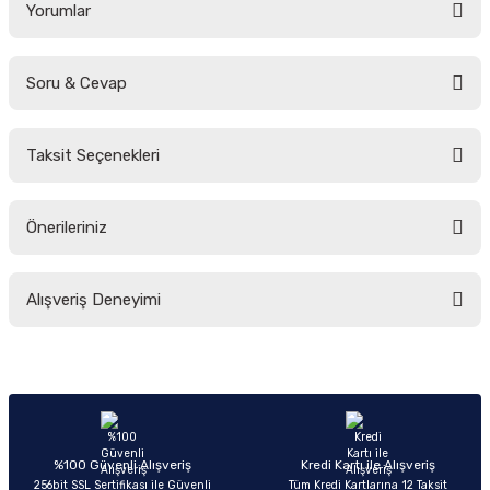
Yorumlar
Soru & Cevap
Bu ürüne ilk yorumu siz yapın!
Taksit Seçenekleri
Yorum Yaz
Ürün hakkında henüz soru sorulmamış.
Önerileriniz
Soru Sor
Bu ürünün fiyat bilgisi, resim, ürün açıklamalarında ve diğer konularda
Alışveriş Deneyimi
yetersiz gördüğünüz noktaları öneri formunu kullanarak tarafımıza
iletebilirsiniz.
Görüş ve önerileriniz için teşekkür ederiz.
Sitemize ilk yorumu siz yapın!
Ürün resmi kalitesiz, bozuk veya görüntülenemiyor.
Ürün açıklamasında eksik bilgiler bulunuyor.
Deneyimini Paylaş
Ürün bilgilerinde hatalar bulunuyor.
%100 Güvenli Alışveriş
Kredi Kartı ile Alışveriş
256bit SSL Sertifikası ile Güvenli
Tüm Kredi Kartlarına 12 Taksit