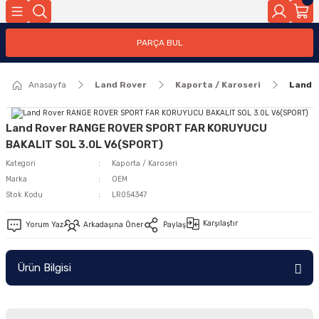
Geri Dön
PARÇA BUL
ar
Anasayfa
Land Rover
Kaporta / Karoseri
Land 
nleri
Land Rover RANGE ROVER SPORT FAR KORUYUCU
BAKALIT SOL 3.0L V6(SPORT)
Kategori
Kaporta / Karoseri
Marka
OEM
Stok Kodu
LR054347
Karşılaştır
Yorum Yaz
Arkadaşına Öner
Paylaş
Ürün Bilgisi