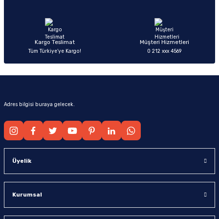
Ürün fiyatı diğer sitelerden daha pahalı.
Bu ürüne benzer farklı alternatifler olmalı.
Kargo Teslimat
Müşteri Hizmetleri
Tüm Türkiye’ye Kargo!
0 212 xxx 4569
Gönder
Adres bilgisi buraya gelecek.
Üyelik
Kurumsal