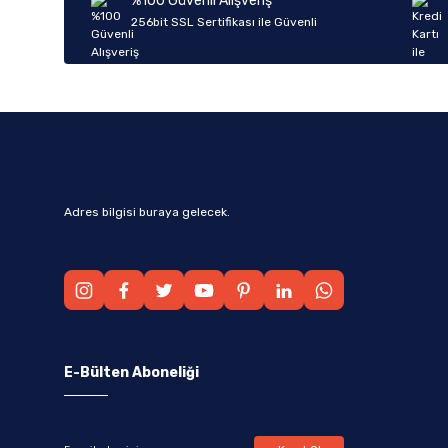
%100 Güvenli Alışveriş
Ürün fiyatı diğer sitelerden daha pahalı.
256bit SSL Sertifikası ile Güvenli
Bu ürüne benzer farklı alternatifler olmalı.
Adres bilgisi buraya gelecek.
E-Bülten Aboneliği