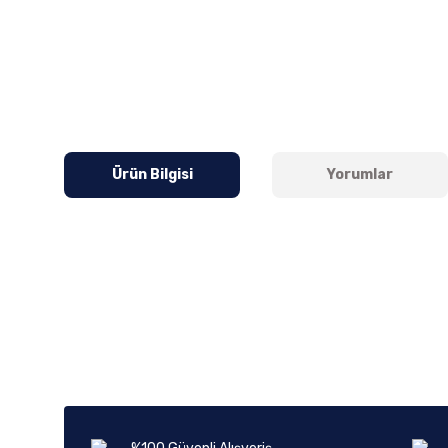
Ürün Bilgisi
Yorumlar
Bu ürünün fiyat bilgisi, resim, ürün açıklamalarında ve diğer k
Görüş ve önerileriniz için teşekkür ederiz.
Ürün resmi kalitesiz, bozuk veya görüntülenemiyor.
Ürün açıklamasında eksik bilgiler bulunuyor.
Ürün bilgilerinde hatalar bulunuyor.