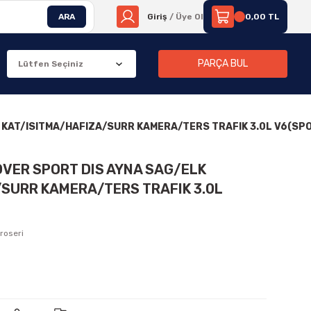
ARA
Giriş
/ Üye Ol
0,00 TL
PARÇA BUL
K KAT/ISITMA/HAFIZA/SURR KAMERA/TERS TRAFIK 3.0L V6(SP
OVER SPORT DIS AYNA SAG/ELK
SURR KAMERA/TERS TRAFIK 3.0L
roseri