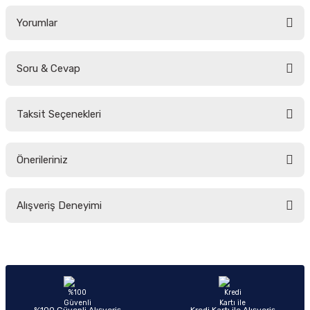
Yorumlar
Soru & Cevap
Bu ürüne ilk yorumu siz yapın!
Taksit Seçenekleri
Yorum Yaz
Ürün hakkında henüz soru sorulmamış.
Önerileriniz
Soru Sor
Bu ürünün fiyat bilgisi, resim, ürün açıklamalarında ve diğer konularda
Alışveriş Deneyimi
yetersiz gördüğünüz noktaları öneri formunu kullanarak tarafımıza
iletebilirsiniz.
Görüş ve önerileriniz için teşekkür ederiz.
Sitemize ilk yorumu siz yapın!
Ürün resmi kalitesiz, bozuk veya görüntülenemiyor.
Ürün açıklamasında eksik bilgiler bulunuyor.
Deneyimini Paylaş
Ürün bilgilerinde hatalar bulunuyor.