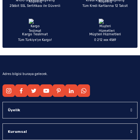
%100 Güvenli Alışveriş
Kredi Kartı ile Alışveriş
256bit SSL Sertifikası ile Güvenli
Tüm Kredi Kartlarına 12 Taksit
Ürün fiyatı diğer sitelerden daha pahalı.
Bu ürüne benzer farklı alternatifler olmalı.
Kargo Teslimat
Müşteri Hizmetleri
Tüm Türkiye’ye Kargo!
0 212 xxx 4569
Gönder
Adres bilgisi buraya gelecek.
Üyelik
Kurumsal