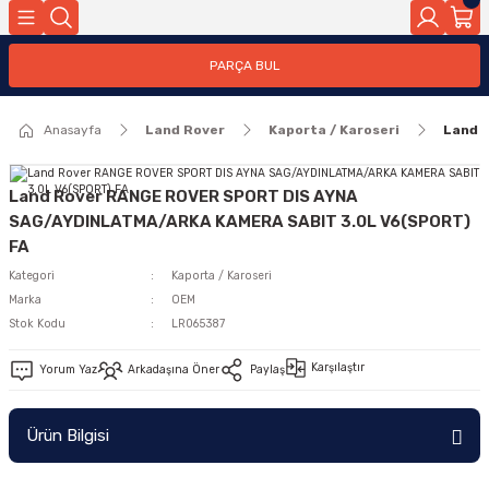
Geri Dön
PARÇA BUL
ar
Anasayfa
Land Rover
Kaporta / Karoseri
Land 
nleri
Land Rover RANGE ROVER SPORT DIS AYNA
SAG/AYDINLATMA/ARKA KAMERA SABIT 3.0L V6(SPORT)
FA
Kategori
Kaporta / Karoseri
Marka
OEM
Stok Kodu
LR065387
Karşılaştır
Yorum Yaz
Arkadaşına Öner
Paylaş
Ürün Bilgisi