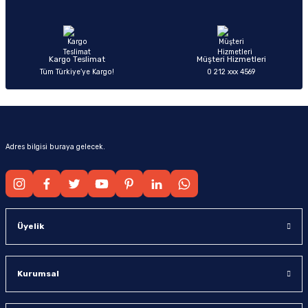
Ürün fiyatı diğer sitelerden daha pahalı.
Bu ürüne benzer farklı alternatifler olmalı.
Kargo Teslimat
Müşteri Hizmetleri
Tüm Türkiye’ye Kargo!
0 212 xxx 4569
Gönder
Adres bilgisi buraya gelecek.
Üyelik
Kurumsal