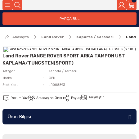
Geri Dön
PARÇA BUL
ar
Anasayfa
Land Rover
Kaporta / Karoseri
Land 
nleri
Land Rover RANGE ROVER SPORT ARKA TAMPON UST
KAPLAMA/TUNGSTEN(SPORT)
Kategori
Kaporta / Karoseri
Marka
OEM
Stok Kodu
LR008893
Karşılaştır
Yorum Yaz
Arkadaşına Öner
Paylaş
Ürün Bilgisi