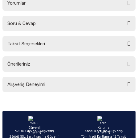
Yorumlar
Soru & Cevap
Bu ürüne ilk yorumu siz yapın!
Taksit Seçenekleri
Yorum Yaz
Ürün hakkında henüz soru sorulmamış.
Önerileriniz
Soru Sor
Bu ürünün fiyat bilgisi, resim, ürün açıklamalarında ve diğer konularda
Alışveriş Deneyimi
yetersiz gördüğünüz noktaları öneri formunu kullanarak tarafımıza
iletebilirsiniz.
Görüş ve önerileriniz için teşekkür ederiz.
Sitemize ilk yorumu siz yapın!
Ürün resmi kalitesiz, bozuk veya görüntülenemiyor.
Ürün açıklamasında eksik bilgiler bulunuyor.
Deneyimini Paylaş
Ürün bilgilerinde hatalar bulunuyor.
%100 Güvenli Alışveriş
Kredi Kartı ile Alışveriş
256bit SSL Sertifikası ile Güvenli
Tüm Kredi Kartlarına 12 Taksit