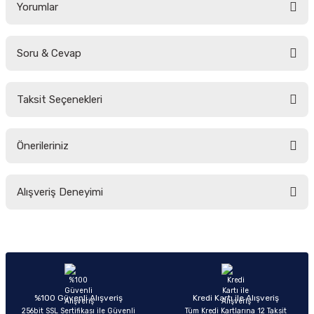
Yorumlar
Soru & Cevap
Bu ürüne ilk yorumu siz yapın!
Taksit Seçenekleri
Yorum Yaz
Ürün hakkında henüz soru sorulmamış.
Önerileriniz
Soru Sor
Bu ürünün fiyat bilgisi, resim, ürün açıklamalarında ve diğer konularda
Alışveriş Deneyimi
yetersiz gördüğünüz noktaları öneri formunu kullanarak tarafımıza
iletebilirsiniz.
Görüş ve önerileriniz için teşekkür ederiz.
Sitemize ilk yorumu siz yapın!
Ürün resmi kalitesiz, bozuk veya görüntülenemiyor.
Ürün açıklamasında eksik bilgiler bulunuyor.
Deneyimini Paylaş
Ürün bilgilerinde hatalar bulunuyor.
%100 Güvenli Alışveriş
Kredi Kartı ile Alışveriş
256bit SSL Sertifikası ile Güvenli
Tüm Kredi Kartlarına 12 Taksit