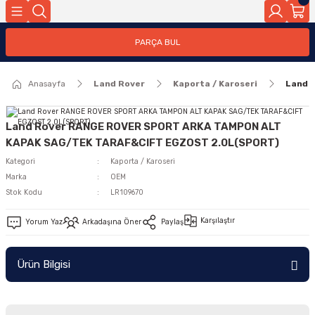
Geri Dön
PARÇA BUL
ar
Anasayfa
Land Rover
Kaporta / Karoseri
Land 
nleri
Land Rover RANGE ROVER SPORT ARKA TAMPON ALT
KAPAK SAG/TEK TARAF&CIFT EGZOST 2.0L(SPORT)
Kategori
Kaporta / Karoseri
Marka
OEM
Stok Kodu
LR109670
Karşılaştır
Yorum Yaz
Arkadaşına Öner
Paylaş
Ürün Bilgisi