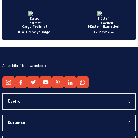
Ürün fiyatı diğer sitelerden daha pahalı.
Bu ürüne benzer farklı alternatifler olmalı.
Kargo Teslimat
Müşteri Hizmetleri
Tüm Türkiye’ye Kargo!
0 212 xxx 4569
Gönder
Adres bilgisi buraya gelecek.
Üyelik
Kurumsal