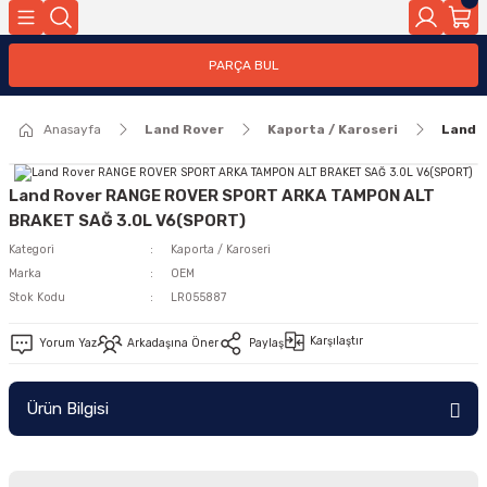
Geri Dön
PARÇA BUL
ar
Anasayfa
Land Rover
Kaporta / Karoseri
Land 
nleri
Land Rover RANGE ROVER SPORT ARKA TAMPON ALT
BRAKET SAĞ 3.0L V6(SPORT)
Kategori
Kaporta / Karoseri
Marka
OEM
Stok Kodu
LR055887
Karşılaştır
Yorum Yaz
Arkadaşına Öner
Paylaş
Ürün Bilgisi