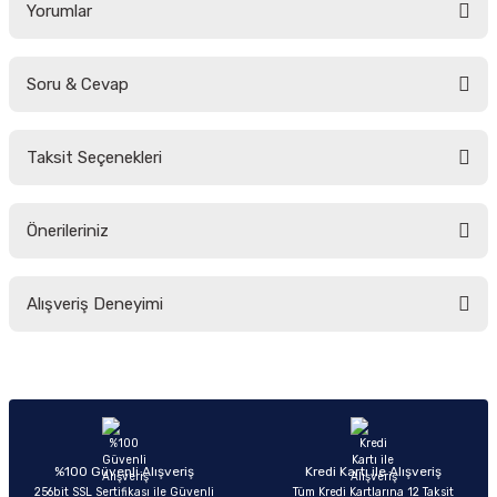
Yorumlar
Soru & Cevap
Bu ürüne ilk yorumu siz yapın!
Taksit Seçenekleri
Yorum Yaz
Ürün hakkında henüz soru sorulmamış.
Önerileriniz
Soru Sor
Bu ürünün fiyat bilgisi, resim, ürün açıklamalarında ve diğer konularda
Alışveriş Deneyimi
yetersiz gördüğünüz noktaları öneri formunu kullanarak tarafımıza
iletebilirsiniz.
Görüş ve önerileriniz için teşekkür ederiz.
Sitemize ilk yorumu siz yapın!
Ürün resmi kalitesiz, bozuk veya görüntülenemiyor.
Ürün açıklamasında eksik bilgiler bulunuyor.
Deneyimini Paylaş
Ürün bilgilerinde hatalar bulunuyor.
%100 Güvenli Alışveriş
Kredi Kartı ile Alışveriş
256bit SSL Sertifikası ile Güvenli
Tüm Kredi Kartlarına 12 Taksit