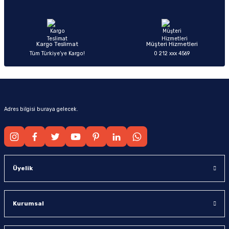
Ürün fiyatı diğer sitelerden daha pahalı.
Bu ürüne benzer farklı alternatifler olmalı.
Kargo Teslimat
Müşteri Hizmetleri
Tüm Türkiye’ye Kargo!
0 212 xxx 4569
Gönder
Adres bilgisi buraya gelecek.
Üyelik
Kurumsal