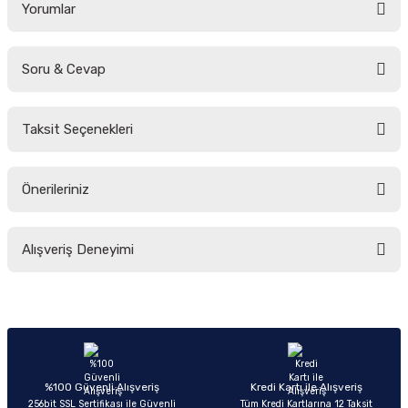
Yorumlar
Soru & Cevap
Bu ürüne ilk yorumu siz yapın!
Taksit Seçenekleri
Yorum Yaz
Ürün hakkında henüz soru sorulmamış.
Önerileriniz
Soru Sor
Bu ürünün fiyat bilgisi, resim, ürün açıklamalarında ve diğer konularda
Alışveriş Deneyimi
yetersiz gördüğünüz noktaları öneri formunu kullanarak tarafımıza
iletebilirsiniz.
Görüş ve önerileriniz için teşekkür ederiz.
Sitemize ilk yorumu siz yapın!
Ürün resmi kalitesiz, bozuk veya görüntülenemiyor.
Ürün açıklamasında eksik bilgiler bulunuyor.
Deneyimini Paylaş
Ürün bilgilerinde hatalar bulunuyor.
%100 Güvenli Alışveriş
Kredi Kartı ile Alışveriş
256bit SSL Sertifikası ile Güvenli
Tüm Kredi Kartlarına 12 Taksit