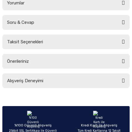
Yorumlar
Soru & Cevap
Bu ürüne ilk yorumu siz yapın!
Taksit Seçenekleri
Yorum Yaz
Ürün hakkında henüz soru sorulmamış.
Önerileriniz
Soru Sor
Bu ürünün fiyat bilgisi, resim, ürün açıklamalarında ve diğer konularda
Alışveriş Deneyimi
yetersiz gördüğünüz noktaları öneri formunu kullanarak tarafımıza
iletebilirsiniz.
Görüş ve önerileriniz için teşekkür ederiz.
Sitemize ilk yorumu siz yapın!
Ürün resmi kalitesiz, bozuk veya görüntülenemiyor.
Ürün açıklamasında eksik bilgiler bulunuyor.
Deneyimini Paylaş
Ürün bilgilerinde hatalar bulunuyor.
%100 Güvenli Alışveriş
Kredi Kartı ile Alışveriş
256bit SSL Sertifikası ile Güvenli
Tüm Kredi Kartlarına 12 Taksit