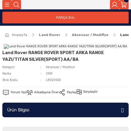
Geri Dön
PARÇA BUL
ar
Anasayfa
Land Rover
Aksesuar / Modifiye
Land
nleri
Land Rover RANGE ROVER SPORT ARKA RANGE
YAZI/TITAN SILVER(SPORT) AA/BA
Kategori
Aksesuar / Modifiye
Marka
OEM
Stok Kodu
LR020550
Karşılaştır
Yorum Yaz
Arkadaşına Öner
Paylaş
Ürün Bilgisi