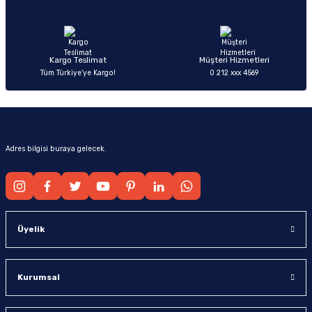
Ürün fiyatı diğer sitelerden daha pahalı.
Bu ürüne benzer farklı alternatifler olmalı.
Kargo Teslimat
Müşteri Hizmetleri
Tüm Türkiye’ye Kargo!
0 212 xxx 4569
Gönder
Adres bilgisi buraya gelecek.
Üyelik
Kurumsal