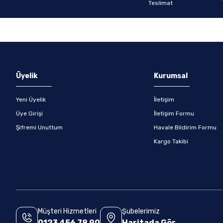
Gönder
Üyelik
Kurumsal
Yeni Üyelik
İletişim
Üye Girişi
İletişim Formu
Şifremi Unuttum
Havale Bildirim Formu
Kargo Takibi
Müşteri Hizmetleri
Şubelerimiz
0123 456 78 90
Haritada Gör