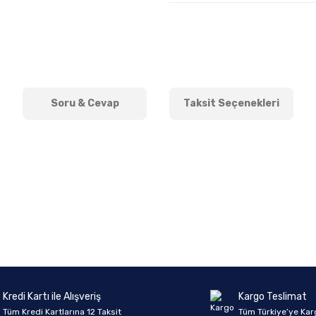
Soru & Cevap
Taksit Seçenekleri
onularda yetersiz gördüğünüz noktaları öneri formunu kullanarak tarafımıza 
Ürün hakkında henüz soru sorulmamış.
Bu ürüne ilk yorumu siz yapın!
Sitemize ilk yorumu siz yapın!
Deneyimini Paylaş
Yorum Yaz
Soru Sor
Kredi Kartı ile Alışveriş
Kargo Teslimat
Tüm Kredi Kartlarına 12 Taksit
Tüm Türkiye’ye Kar