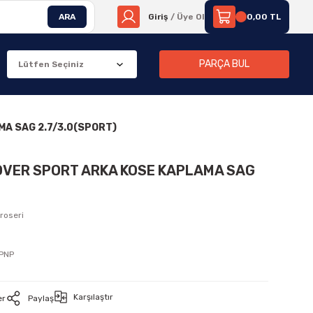
ARA
Giriş
/ Üye Ol
0,00 TL
PARÇA BUL
A SAG 2.7/3.0(SPORT)
OVER SPORT ARKA KOSE KAPLAMA SAG
roseri
PNP
Karşılaştır
er
Paylaş