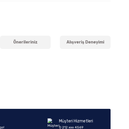
Önerileriniz
Alışveriş Deneyimi
iletebilirsiniz.
Müşteri Hizmetleri
go!
0 212 xxx 4569