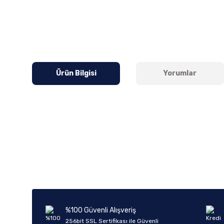
Ürün Bilgisi
Yorumlar
Bu ürünün fiyat bilgisi, resim, ürün açıklamalarında ve diğer k
Görüş ve önerileriniz için teşekkür ederiz.
Ürün resmi kalitesiz, bozuk veya görüntülenemiyor.
Ürün açıklamasında eksik bilgiler bulunuyor.
Ürün bilgilerinde hatalar bulunuyor.
%100 Güvenli Alışveriş
Ürün fiyatı diğer sitelerden daha pahalı.
256bit SSL Sertifikası ile Güvenli