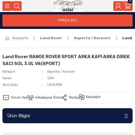
0
Geri Dön
PARÇA BUL
ar
Anasayfa
Land Rover
Kaporta / Karoseri
Land 
nleri
Land Rover RANGE ROVER SPORT ARKA KAPI ARKA DIREK
SACI SOL 3.0L V6(SPORT)
Kategori
Kaporta / Karoseri
Marka
OEM
Stok Kodu
LR043794
Karşılaştır
Yorum Yaz
Arkadaşına Öner
Paylaş
Ürün Bilgisi