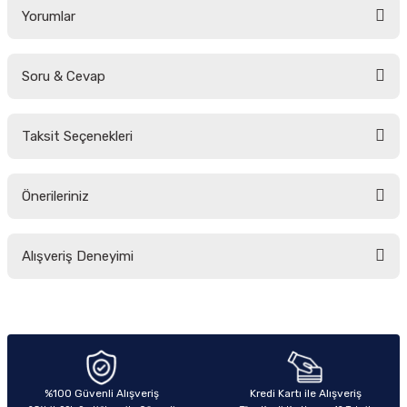
Yorumlar
Soru & Cevap
Bu ürüne ilk yorumu siz yapın!
Taksit Seçenekleri
Yorum Yaz
Ürün hakkında henüz soru sorulmamış.
Önerileriniz
Soru Sor
Bu ürünün fiyat bilgisi, resim, ürün açıklamalarında ve diğer konularda
Alışveriş Deneyimi
yetersiz gördüğünüz noktaları öneri formunu kullanarak tarafımıza
iletebilirsiniz.
Görüş ve önerileriniz için teşekkür ederiz.
Sitemize ilk yorumu siz yapın!
Ürün resmi kalitesiz, bozuk veya görüntülenemiyor.
Ürün açıklamasında eksik bilgiler bulunuyor.
Deneyimini Paylaş
Ürün bilgilerinde hatalar bulunuyor.
%100 Güvenli Alışveriş
Kredi Kartı ile Alışveriş