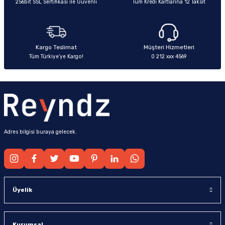
256bit SSL Sertifikası ile Güvenli
Tüm Kredi Kartlarına 12 Taksit
Ürün fiyatı diğer sitelerden daha pahalı.
Bu ürüne benzer farklı alternatifler olmalı.
Kargo Teslimat
Müşteri Hizmetleri
Tüm Türkiye’ye Kargo!
0 212 xxx 4569
Gönder
Adres bilgisi buraya gelecek.
Üyelik
Kurumsal