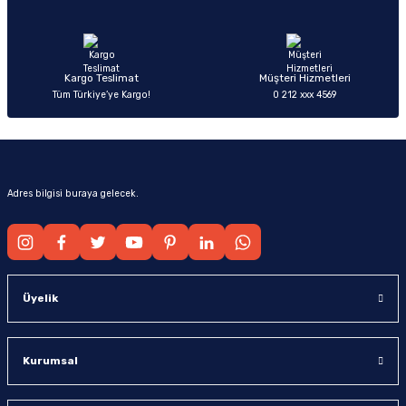
Ürün fiyatı diğer sitelerden daha pahalı.
Bu ürüne benzer farklı alternatifler olmalı.
Kargo Teslimat
Müşteri Hizmetleri
Tüm Türkiye’ye Kargo!
0 212 xxx 4569
Gönder
Adres bilgisi buraya gelecek.
Üyelik
Kurumsal