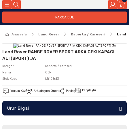
Geri Dön
PARÇA BUL
ar
Anasayfa
Land Rover
Kaporta / Karoseri
Land 
nleri
Land Rover RANGE ROVER SPORT ARKA CEKI KAPAGI
ALT(SPORT) JA
Kategori
Kaporta / Karoseri
Marka
OEM
Stok Kodu
LR105613
Karşılaştır
Yorum Yaz
Arkadaşına Öner
Paylaş
Ürün Bilgisi