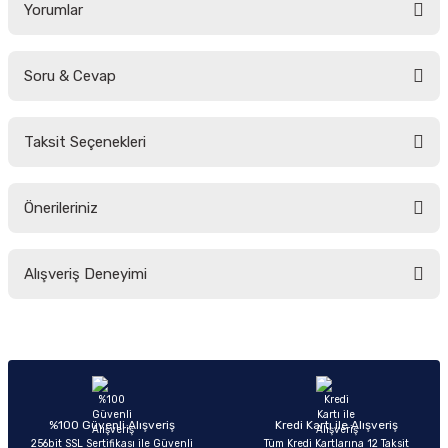
Yorumlar
Soru & Cevap
Bu ürüne ilk yorumu siz yapın!
Taksit Seçenekleri
Yorum Yaz
Ürün hakkında henüz soru sorulmamış.
Önerileriniz
Soru Sor
Bu ürünün fiyat bilgisi, resim, ürün açıklamalarında ve diğer konularda
Alışveriş Deneyimi
yetersiz gördüğünüz noktaları öneri formunu kullanarak tarafımıza
iletebilirsiniz.
Görüş ve önerileriniz için teşekkür ederiz.
Sitemize ilk yorumu siz yapın!
Ürün resmi kalitesiz, bozuk veya görüntülenemiyor.
Ürün açıklamasında eksik bilgiler bulunuyor.
Deneyimini Paylaş
Ürün bilgilerinde hatalar bulunuyor.
%100 Güvenli Alışveriş
Kredi Kartı ile Alışveriş
256bit SSL Sertifikası ile Güvenli
Tüm Kredi Kartlarına 12 Taksit