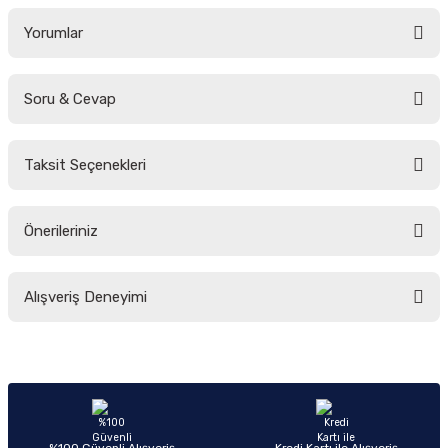
Yorumlar
Soru & Cevap
Bu ürüne ilk yorumu siz yapın!
Taksit Seçenekleri
Yorum Yaz
Ürün hakkında henüz soru sorulmamış.
Önerileriniz
Soru Sor
Bu ürünün fiyat bilgisi, resim, ürün açıklamalarında ve diğer konularda
Alışveriş Deneyimi
yetersiz gördüğünüz noktaları öneri formunu kullanarak tarafımıza
iletebilirsiniz.
Görüş ve önerileriniz için teşekkür ederiz.
Sitemize ilk yorumu siz yapın!
Ürün resmi kalitesiz, bozuk veya görüntülenemiyor.
Ürün açıklamasında eksik bilgiler bulunuyor.
Deneyimini Paylaş
Ürün bilgilerinde hatalar bulunuyor.