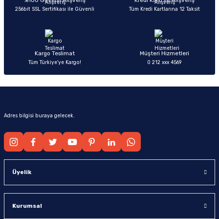
%100 Güvenli Alışveriş
Kredi Kartı ile Alışveriş
256bit SSL Sertifikası ile Güvenli
Tüm Kredi Kartlarına 12 Taksit
Ürün fiyatı diğer sitelerden daha pahalı.
Bu ürüne benzer farklı alternatifler olmalı.
Kargo Teslimat
Müşteri Hizmetleri
Tüm Türkiye’ye Kargo!
0 212 xxx 4569
Gönder
Adres bilgisi buraya gelecek.
Üyelik
Kurumsal