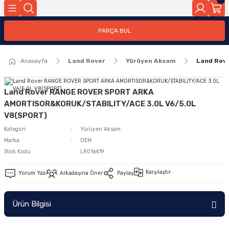
Geri Dön
PARÇA BUL
ar
Anasayfa
Land Rover
Yürüyen Aksam
Land Rov
nleri
Land Rover RANGE ROVER SPORT ARKA
AMORTISOR&KORUK/STABILITY/ACE 3.0L V6/5.0L
V8(SPORT)
Kategori
Yürüyen Aksam
Marka
OEM
Stok Kodu
LR016419
Karşılaştır
Yorum Yaz
Arkadaşına Öner
Paylaş
Ürün Bilgisi