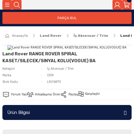
Geri Dön
PARÇA BUL
ar
Anasayfa
Land Rover
İç Aksesuar / Trim
Land R
nleri
Land Rover RANGE ROVER SPIRAL
KASET/SILECEK/SINYAL KOLU(VOGUE) BA
Kategori
İç Aksesuar / Trim
Marka
OEM
Stok Kodu
LR016973
Karşılaştır
Yorum Yaz
Arkadaşına Öner
Paylaş
Ürün Bilgisi