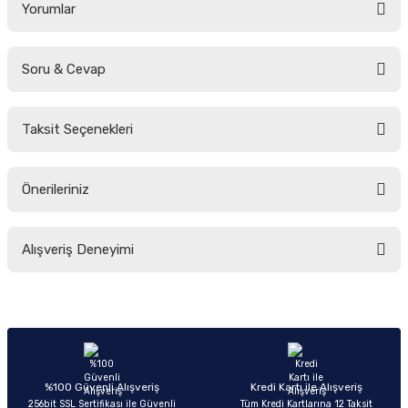
Yorumlar
Soru & Cevap
Bu ürüne ilk yorumu siz yapın!
Taksit Seçenekleri
Yorum Yaz
Ürün hakkında henüz soru sorulmamış.
Önerileriniz
Soru Sor
Bu ürünün fiyat bilgisi, resim, ürün açıklamalarında ve diğer konularda
Alışveriş Deneyimi
yetersiz gördüğünüz noktaları öneri formunu kullanarak tarafımıza
iletebilirsiniz.
Görüş ve önerileriniz için teşekkür ederiz.
Sitemize ilk yorumu siz yapın!
Ürün resmi kalitesiz, bozuk veya görüntülenemiyor.
Ürün açıklamasında eksik bilgiler bulunuyor.
Deneyimini Paylaş
Ürün bilgilerinde hatalar bulunuyor.
%100 Güvenli Alışveriş
Kredi Kartı ile Alışveriş
256bit SSL Sertifikası ile Güvenli
Tüm Kredi Kartlarına 12 Taksit