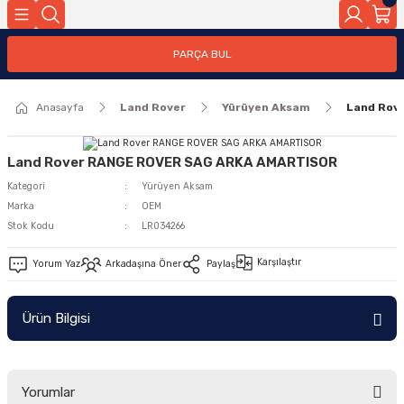
Geri Dön
PARÇA BUL
ar
Anasayfa
Land Rover
Yürüyen Aksam
Land Rov
nleri
Land Rover RANGE ROVER SAG ARKA AMARTISOR
Kategori
Yürüyen Aksam
Marka
OEM
Stok Kodu
LR034266
Karşılaştır
Yorum Yaz
Arkadaşına Öner
Paylaş
Ürün Bilgisi
Yorumlar