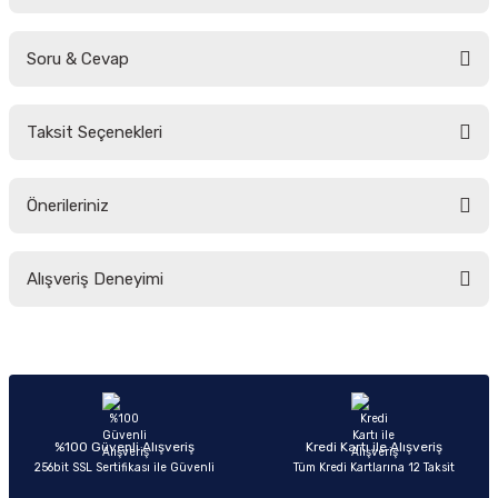
Soru & Cevap
Bu ürüne ilk yorumu siz yapın!
Taksit Seçenekleri
Yorum Yaz
Ürün hakkında henüz soru sorulmamış.
Önerileriniz
Soru Sor
Bu ürünün fiyat bilgisi, resim, ürün açıklamalarında ve diğer konularda
Alışveriş Deneyimi
yetersiz gördüğünüz noktaları öneri formunu kullanarak tarafımıza
iletebilirsiniz.
Görüş ve önerileriniz için teşekkür ederiz.
Sitemize ilk yorumu siz yapın!
Ürün resmi kalitesiz, bozuk veya görüntülenemiyor.
Ürün açıklamasında eksik bilgiler bulunuyor.
Deneyimini Paylaş
Ürün bilgilerinde hatalar bulunuyor.
%100 Güvenli Alışveriş
Kredi Kartı ile Alışveriş
256bit SSL Sertifikası ile Güvenli
Tüm Kredi Kartlarına 12 Taksit
Ürün fiyatı diğer sitelerden daha pahalı.