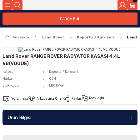
Geri Dön
PARÇA BUL
ar
Anasayfa
Land Rover
Kaporta / Karoseri
Land 
nleri
Land Rover RANGE ROVER RADYATOR KASASI 4.4L
V8(VOGUE)
Kategori
Kaporta / Karoseri
Marka
OEM
Stok Kodu
LR015169
Karşılaştır
Yorum Yaz
Arkadaşına Öner
Paylaş
Ürün Bilgisi