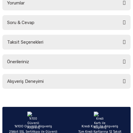
Yorumlar
Soru & Cevap
Bu ürüne ilk yorumu siz yapın!
Taksit Seçenekleri
Yorum Yaz
Ürün hakkında henüz soru sorulmamış.
Önerileriniz
Soru Sor
Bu ürünün fiyat bilgisi, resim, ürün açıklamalarında ve diğer konularda
Alışveriş Deneyimi
yetersiz gördüğünüz noktaları öneri formunu kullanarak tarafımıza
iletebilirsiniz.
Görüş ve önerileriniz için teşekkür ederiz.
Sitemize ilk yorumu siz yapın!
Ürün resmi kalitesiz, bozuk veya görüntülenemiyor.
Ürün açıklamasında eksik bilgiler bulunuyor.
Deneyimini Paylaş
Ürün bilgilerinde hatalar bulunuyor.
%100 Güvenli Alışveriş
Kredi Kartı ile Alışveriş
256bit SSL Sertifikası ile Güvenli
Tüm Kredi Kartlarına 12 Taksit