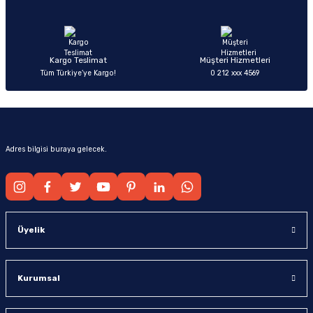
Ürün fiyatı diğer sitelerden daha pahalı.
Bu ürüne benzer farklı alternatifler olmalı.
Kargo Teslimat
Müşteri Hizmetleri
Tüm Türkiye’ye Kargo!
0 212 xxx 4569
Gönder
Adres bilgisi buraya gelecek.
Üyelik
Kurumsal