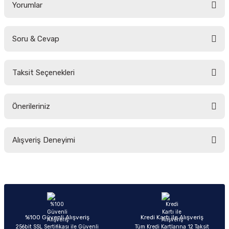
Yorumlar
Soru & Cevap
Bu ürüne ilk yorumu siz yapın!
Taksit Seçenekleri
Yorum Yaz
Ürün hakkında henüz soru sorulmamış.
Önerileriniz
Soru Sor
Bu ürünün fiyat bilgisi, resim, ürün açıklamalarında ve diğer konularda
Alışveriş Deneyimi
yetersiz gördüğünüz noktaları öneri formunu kullanarak tarafımıza
iletebilirsiniz.
Görüş ve önerileriniz için teşekkür ederiz.
Sitemize ilk yorumu siz yapın!
Ürün resmi kalitesiz, bozuk veya görüntülenemiyor.
Ürün açıklamasında eksik bilgiler bulunuyor.
Deneyimini Paylaş
Ürün bilgilerinde hatalar bulunuyor.
%100 Güvenli Alışveriş
Kredi Kartı ile Alışveriş
256bit SSL Sertifikası ile Güvenli
Tüm Kredi Kartlarına 12 Taksit