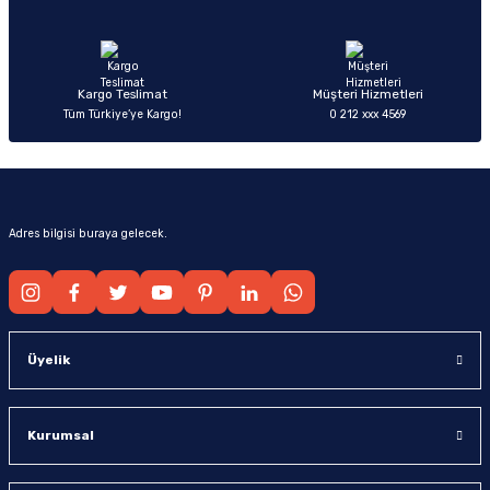
Ürün fiyatı diğer sitelerden daha pahalı.
Bu ürüne benzer farklı alternatifler olmalı.
Kargo Teslimat
Müşteri Hizmetleri
Tüm Türkiye’ye Kargo!
0 212 xxx 4569
Gönder
Adres bilgisi buraya gelecek.
Üyelik
Kurumsal