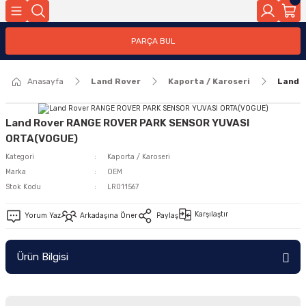
Geri Dön
PARÇA BUL
ar
Anasayfa
Land Rover
Kaporta / Karoseri
Land 
nleri
Land Rover RANGE ROVER PARK SENSOR YUVASI
ORTA(VOGUE)
Kategori
Kaporta / Karoseri
Marka
OEM
Stok Kodu
LR011567
Karşılaştır
Yorum Yaz
Arkadaşına Öner
Paylaş
Ürün Bilgisi