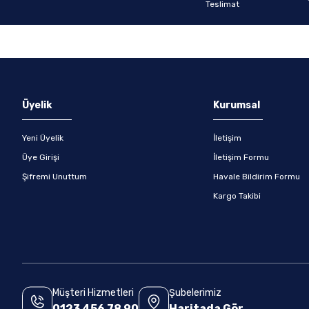
Gönder
Üyelik
Kurumsal
Yeni Üyelik
İletişim
Üye Girişi
İletişim Formu
Şifremi Unuttum
Havale Bildirim Formu
Kargo Takibi
Müşteri Hizmetleri
Şubelerimiz
0123 456 78 90
Haritada Gör