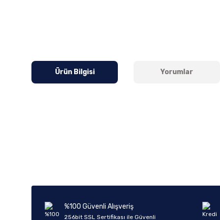
Ürün Bilgisi
Yorumlar
Bu ürünün fiyat bilgisi, resim, ürün açıklamalarında ve diğer k
Görüş ve önerileriniz için teşekkür ederiz.
Ürün resmi kalitesiz, bozuk veya görüntülenemiyor.
Ürün açıklamasında eksik bilgiler bulunuyor.
Ürün bilgilerinde hatalar bulunuyor.
%100 Güvenli Alışveriş
Ürün fiyatı diğer sitelerden daha pahalı.
256bit SSL Sertifikası ile Güvenli