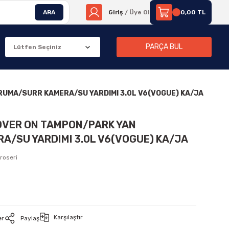
ARA
Giriş
/ Üye Ol
0,00 TL
PARÇA BUL
RUMA/SURR KAMERA/SU YARDIMI 3.0L V6(VOGUE) KA/JA
ROVER ON TAMPON/PARK YAN
/SU YARDIMI 3.0L V6(VOGUE) KA/JA
roseri
Karşılaştır
er
Paylaş