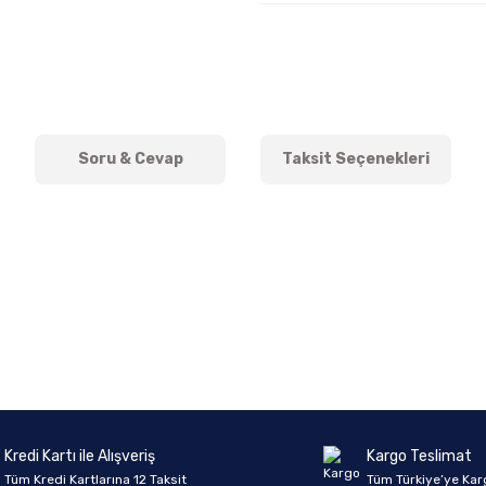
Soru & Cevap
Taksit Seçenekleri
onularda yetersiz gördüğünüz noktaları öneri formunu kullanarak tarafımıza 
Ürün hakkında henüz soru sorulmamış.
Bu ürüne ilk yorumu siz yapın!
Sitemize ilk yorumu siz yapın!
Deneyimini Paylaş
Yorum Yaz
Soru Sor
Kredi Kartı ile Alışveriş
Kargo Teslimat
Tüm Kredi Kartlarına 12 Taksit
Tüm Türkiye’ye Kar