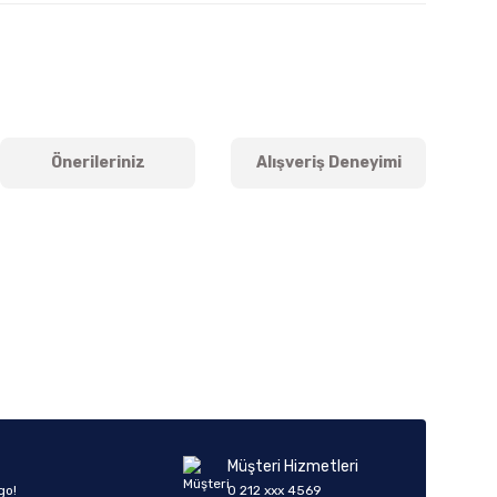
Önerileriniz
Alışveriş Deneyimi
iletebilirsiniz.
Müşteri Hizmetleri
go!
0 212 xxx 4569