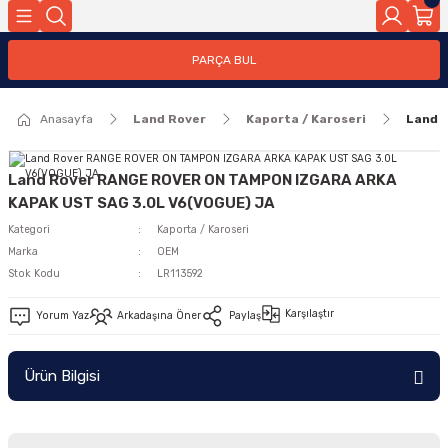
Geri Dön
PARÇA BUL
ar
Anasayfa
Land Rover
Kaporta / Karoseri
Land 
nleri
Land Rover RANGE ROVER ON TAMPON IZGARA ARKA
KAPAK UST SAG 3.0L V6(VOGUE) JA
Kategori
Kaporta / Karoseri
Marka
OEM
Stok Kodu
LR113592
Karşılaştır
Yorum Yaz
Arkadaşına Öner
Paylaş
Ürün Bilgisi