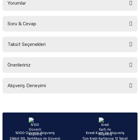
Yorumlar
Soru & Cevap
Bu ürüne ilk yorumu siz yapın!
Taksit Seçenekleri
Yorum Yaz
Ürün hakkında henüz soru sorulmamış.
Önerileriniz
Soru Sor
Bu ürünün fiyat bilgisi, resim, ürün açıklamalarında ve diğer konularda
Alışveriş Deneyimi
yetersiz gördüğünüz noktaları öneri formunu kullanarak tarafımıza
iletebilirsiniz.
Görüş ve önerileriniz için teşekkür ederiz.
Sitemize ilk yorumu siz yapın!
Ürün resmi kalitesiz, bozuk veya görüntülenemiyor.
Ürün açıklamasında eksik bilgiler bulunuyor.
Deneyimini Paylaş
Ürün bilgilerinde hatalar bulunuyor.
%100 Güvenli Alışveriş
Kredi Kartı ile Alışveriş
256bit SSL Sertifikası ile Güvenli
Tüm Kredi Kartlarına 12 Taksit