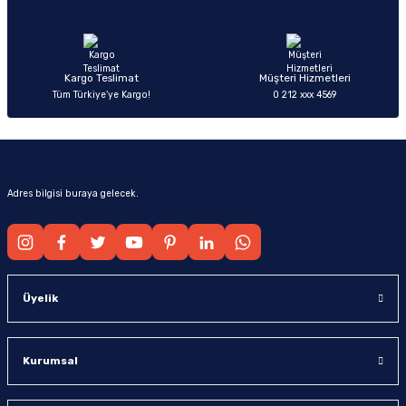
Ürün fiyatı diğer sitelerden daha pahalı.
Bu ürüne benzer farklı alternatifler olmalı.
Kargo Teslimat
Müşteri Hizmetleri
Tüm Türkiye’ye Kargo!
0 212 xxx 4569
Gönder
Adres bilgisi buraya gelecek.
Üyelik
Kurumsal