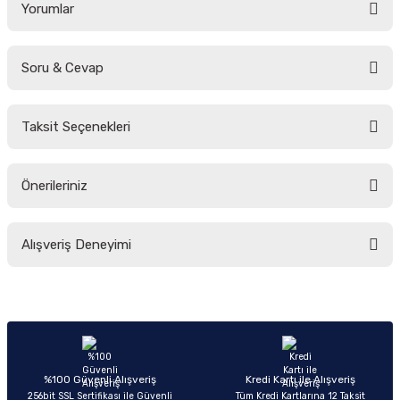
Yorumlar
Soru & Cevap
Bu ürüne ilk yorumu siz yapın!
Taksit Seçenekleri
Yorum Yaz
Ürün hakkında henüz soru sorulmamış.
Önerileriniz
Soru Sor
Bu ürünün fiyat bilgisi, resim, ürün açıklamalarında ve diğer konularda
Alışveriş Deneyimi
yetersiz gördüğünüz noktaları öneri formunu kullanarak tarafımıza
iletebilirsiniz.
Görüş ve önerileriniz için teşekkür ederiz.
Sitemize ilk yorumu siz yapın!
Ürün resmi kalitesiz, bozuk veya görüntülenemiyor.
Ürün açıklamasında eksik bilgiler bulunuyor.
Deneyimini Paylaş
Ürün bilgilerinde hatalar bulunuyor.
%100 Güvenli Alışveriş
Kredi Kartı ile Alışveriş
256bit SSL Sertifikası ile Güvenli
Tüm Kredi Kartlarına 12 Taksit