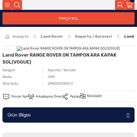
Geri Dön
PARÇA BUL
ar
Anasayfa
Land Rover
Kaporta / Karoseri
Land 
nleri
Land Rover RANGE ROVER ON TAMPON ARA KAPAK
SOL(VOGUE)
Kategori
Kaporta / Karoseri
Marka
OEM
Stok Kodu
DPW500030PUY
Karşılaştır
Yorum Yaz
Arkadaşına Öner
Paylaş
Ürün Bilgisi