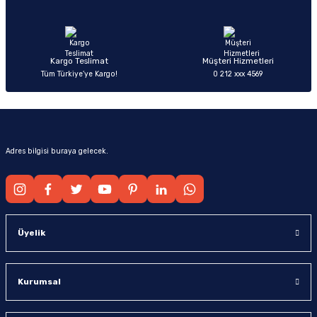
Ürün fiyatı diğer sitelerden daha pahalı.
Bu ürüne benzer farklı alternatifler olmalı.
Kargo Teslimat
Müşteri Hizmetleri
Tüm Türkiye’ye Kargo!
0 212 xxx 4569
Gönder
Adres bilgisi buraya gelecek.
Üyelik
Kurumsal