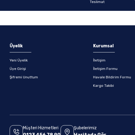
Gönder
Üyelik
Kurumsal
Yeni Üyelik
İletişim
Üye Girişi
İletişim Formu
Şifremi Unuttum
Havale Bildirim Formu
Kargo Takibi
Müşteri Hizmetleri
Şubelerimiz
0123 456 78 90
Haritada Gör