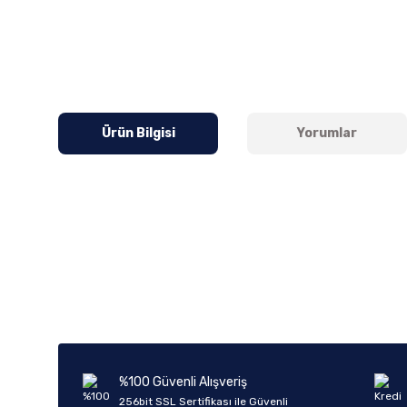
Ürün Bilgisi
Yorumlar
Bu ürünün fiyat bilgisi, resim, ürün açıklamalarında ve diğer k
Görüş ve önerileriniz için teşekkür ederiz.
Ürün resmi kalitesiz, bozuk veya görüntülenemiyor.
Ürün açıklamasında eksik bilgiler bulunuyor.
Ürün bilgilerinde hatalar bulunuyor.
%100 Güvenli Alışveriş
Ürün fiyatı diğer sitelerden daha pahalı.
256bit SSL Sertifikası ile Güvenli