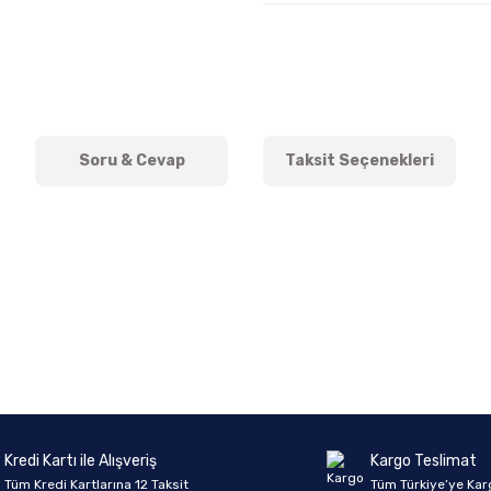
Soru & Cevap
Taksit Seçenekleri
onularda yetersiz gördüğünüz noktaları öneri formunu kullanarak tarafımıza 
Ürün hakkında henüz soru sorulmamış.
Bu ürüne ilk yorumu siz yapın!
Sitemize ilk yorumu siz yapın!
Deneyimini Paylaş
Yorum Yaz
Soru Sor
Kredi Kartı ile Alışveriş
Kargo Teslimat
Tüm Kredi Kartlarına 12 Taksit
Tüm Türkiye’ye Kar