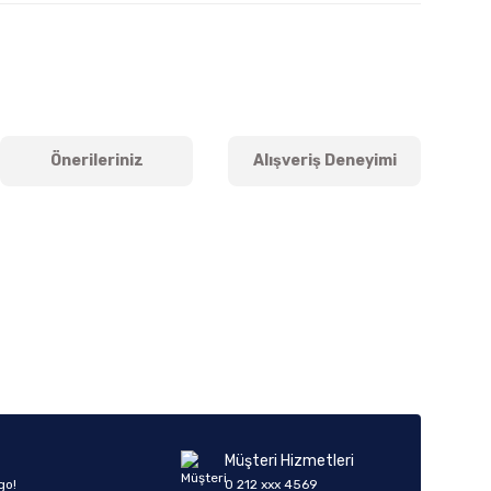
Önerileriniz
Alışveriş Deneyimi
iletebilirsiniz.
Müşteri Hizmetleri
go!
0 212 xxx 4569