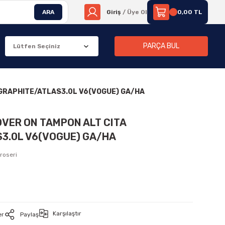
ARA
Giriş
/ Üye Ol
0,00 TL
PARÇA BUL
/GRAPHITE/ATLAS3.0L V6(VOGUE) GA/HA
OVER ON TAMPON ALT CITA
3.0L V6(VOGUE) GA/HA
roseri
Karşılaştır
er
Paylaş