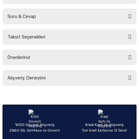
Soru & Cevap
Bu ürüne ilk yorumu siz yapın!
Taksit Seçenekleri
Yorum Yaz
Ürün hakkında henüz soru sorulmamış.
Önerileriniz
Soru Sor
Bu ürünün fiyat bilgisi, resim, ürün açıklamalarında ve diğer konularda
Alışveriş Deneyimi
yetersiz gördüğünüz noktaları öneri formunu kullanarak tarafımıza
iletebilirsiniz.
Görüş ve önerileriniz için teşekkür ederiz.
Sitemize ilk yorumu siz yapın!
Ürün resmi kalitesiz, bozuk veya görüntülenemiyor.
Ürün açıklamasında eksik bilgiler bulunuyor.
Deneyimini Paylaş
Ürün bilgilerinde hatalar bulunuyor.
%100 Güvenli Alışveriş
Kredi Kartı ile Alışveriş
256bit SSL Sertifikası ile Güvenli
Tüm Kredi Kartlarına 12 Taksit
Ürün fiyatı diğer sitelerden daha pahalı.