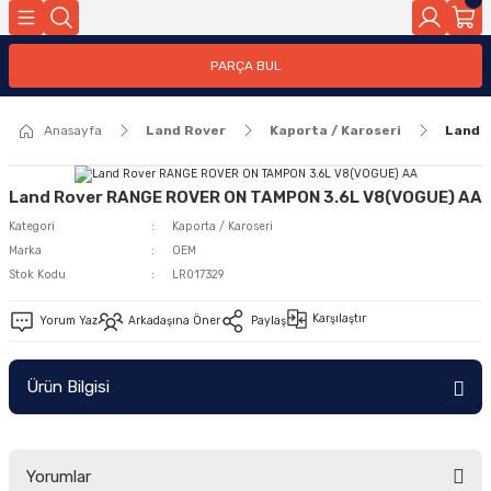
Geri Dön
PARÇA BUL
ar
Anasayfa
Land Rover
Kaporta / Karoseri
Land 
nleri
Land Rover RANGE ROVER ON TAMPON 3.6L V8(VOGUE) AA
Kategori
Kaporta / Karoseri
Marka
OEM
Stok Kodu
LR017329
Karşılaştır
Yorum Yaz
Arkadaşına Öner
Paylaş
Ürün Bilgisi
Yorumlar