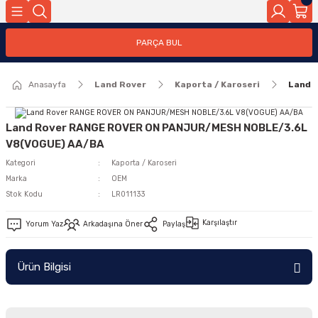
Geri Dön
PARÇA BUL
ar
Anasayfa
Land Rover
Kaporta / Karoseri
Land 
nleri
Land Rover RANGE ROVER ON PANJUR/MESH NOBLE/3.6L
V8(VOGUE) AA/BA
Kategori
Kaporta / Karoseri
Marka
OEM
Stok Kodu
LR011133
Karşılaştır
Yorum Yaz
Arkadaşına Öner
Paylaş
Ürün Bilgisi