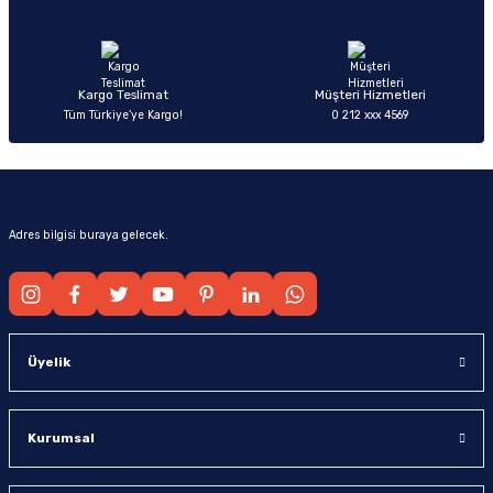
Ürün fiyatı diğer sitelerden daha pahalı.
Bu ürüne benzer farklı alternatifler olmalı.
Kargo Teslimat
Müşteri Hizmetleri
Tüm Türkiye’ye Kargo!
0 212 xxx 4569
Gönder
Adres bilgisi buraya gelecek.
Üyelik
Kurumsal