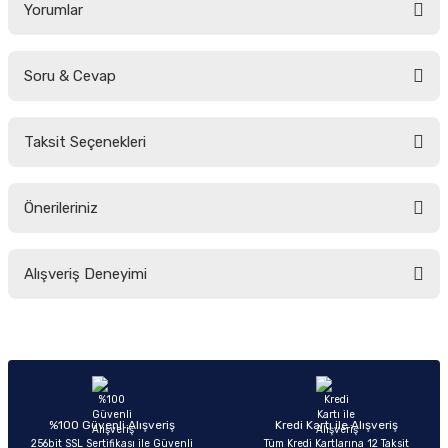
Yorumlar
Soru & Cevap
Bu ürüne ilk yorumu siz yapın!
Taksit Seçenekleri
Yorum Yaz
Ürün hakkında henüz soru sorulmamış.
Önerileriniz
Soru Sor
Bu ürünün fiyat bilgisi, resim, ürün açıklamalarında ve diğer konularda
Alışveriş Deneyimi
yetersiz gördüğünüz noktaları öneri formunu kullanarak tarafımıza
iletebilirsiniz.
Görüş ve önerileriniz için teşekkür ederiz.
Sitemize ilk yorumu siz yapın!
Ürün resmi kalitesiz, bozuk veya görüntülenemiyor.
Ürün açıklamasında eksik bilgiler bulunuyor.
Deneyimini Paylaş
Ürün bilgilerinde hatalar bulunuyor.
%100 Güvenli Alışveriş
Kredi Kartı ile Alışveriş
256bit SSL Sertifikası ile Güvenli
Tüm Kredi Kartlarına 12 Taksit