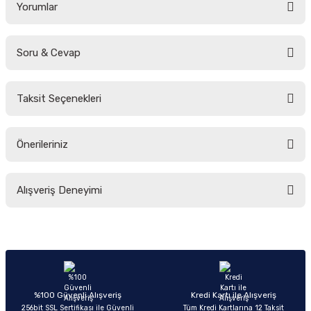
Yorumlar
Soru & Cevap
Bu ürüne ilk yorumu siz yapın!
Taksit Seçenekleri
Yorum Yaz
Ürün hakkında henüz soru sorulmamış.
Önerileriniz
Soru Sor
Bu ürünün fiyat bilgisi, resim, ürün açıklamalarında ve diğer konularda
Alışveriş Deneyimi
yetersiz gördüğünüz noktaları öneri formunu kullanarak tarafımıza
iletebilirsiniz.
Görüş ve önerileriniz için teşekkür ederiz.
Sitemize ilk yorumu siz yapın!
Ürün resmi kalitesiz, bozuk veya görüntülenemiyor.
Ürün açıklamasında eksik bilgiler bulunuyor.
Deneyimini Paylaş
Ürün bilgilerinde hatalar bulunuyor.
%100 Güvenli Alışveriş
Kredi Kartı ile Alışveriş
256bit SSL Sertifikası ile Güvenli
Tüm Kredi Kartlarına 12 Taksit