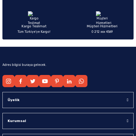
Ürün fiyatı diğer sitelerden daha pahalı.
Bu ürüne benzer farklı alternatifler olmalı.
Kargo Teslimat
Müşteri Hizmetleri
Tüm Türkiye’ye Kargo!
0 212 xxx 4569
Gönder
Adres bilgisi buraya gelecek.
Üyelik
Kurumsal