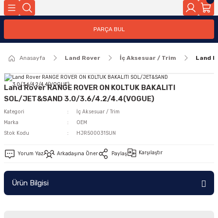
Geri Dön
PARÇA BUL
ar
Anasayfa
Land Rover
İç Aksesuar / Trim
Land R
nleri
Land Rover RANGE ROVER ON KOLTUK BAKALITI
SOL/JET&SAND 3.0/3.6/4.2/4.4(VOGUE)
Kategori
İç Aksesuar / Trim
Marka
OEM
Stok Kodu
HJR500031SUN
Karşılaştır
Yorum Yaz
Arkadaşına Öner
Paylaş
Ürün Bilgisi