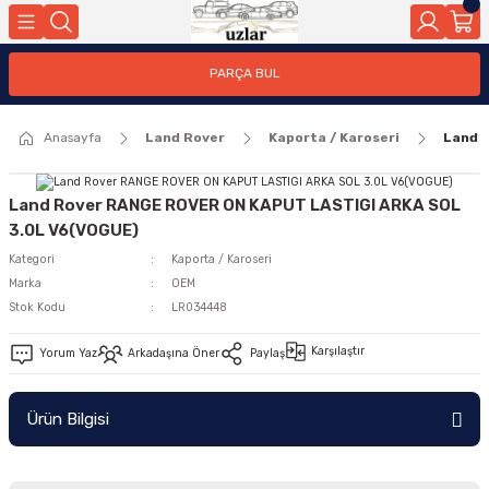
Geri Dön
PARÇA BUL
ar
Anasayfa
Land Rover
Kaporta / Karoseri
Land 
nleri
Land Rover RANGE ROVER ON KAPUT LASTIGI ARKA SOL
3.0L V6(VOGUE)
Kategori
Kaporta / Karoseri
Marka
OEM
Stok Kodu
LR034448
Karşılaştır
Yorum Yaz
Arkadaşına Öner
Paylaş
Ürün Bilgisi