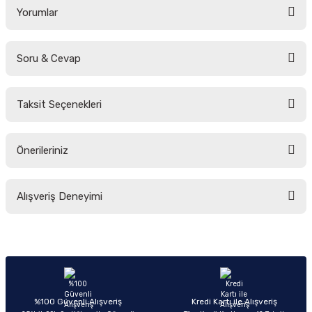
Yorumlar
Soru & Cevap
Bu ürüne ilk yorumu siz yapın!
Taksit Seçenekleri
Yorum Yaz
Ürün hakkında henüz soru sorulmamış.
Önerileriniz
Soru Sor
Bu ürünün fiyat bilgisi, resim, ürün açıklamalarında ve diğer konularda
Alışveriş Deneyimi
yetersiz gördüğünüz noktaları öneri formunu kullanarak tarafımıza
iletebilirsiniz.
Görüş ve önerileriniz için teşekkür ederiz.
Sitemize ilk yorumu siz yapın!
Ürün resmi kalitesiz, bozuk veya görüntülenemiyor.
Ürün açıklamasında eksik bilgiler bulunuyor.
Deneyimini Paylaş
Ürün bilgilerinde hatalar bulunuyor.
%100 Güvenli Alışveriş
Kredi Kartı ile Alışveriş