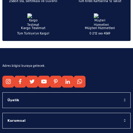
256bit SSL Sertifikası ile Güvenli
Tüm Kredi Kartlarına 12 Taksit
Ürün fiyatı diğer sitelerden daha pahalı.
Bu ürüne benzer farklı alternatifler olmalı.
Kargo Teslimat
Müşteri Hizmetleri
Tüm Türkiye’ye Kargo!
0 212 xxx 4569
Gönder
Adres bilgisi buraya gelecek.
Üyelik
Kurumsal