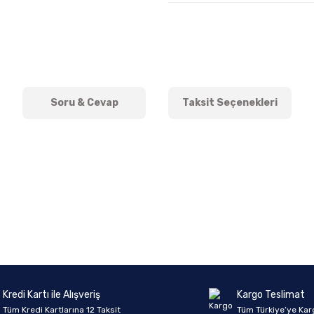
Soru & Cevap
Taksit Seçenekleri
onularda yetersiz gördüğünüz noktaları öneri formunu kullanarak tarafımıza 
Ürün hakkında henüz soru sorulmamış.
Bu ürüne ilk yorumu siz yapın!
Sitemize ilk yorumu siz yapın!
Deneyimini Paylaş
Yorum Yaz
Soru Sor
Kredi Kartı ile Alışveriş
Kargo Teslimat
Tüm Kredi Kartlarına 12 Taksit
Tüm Türkiye’ye Kar