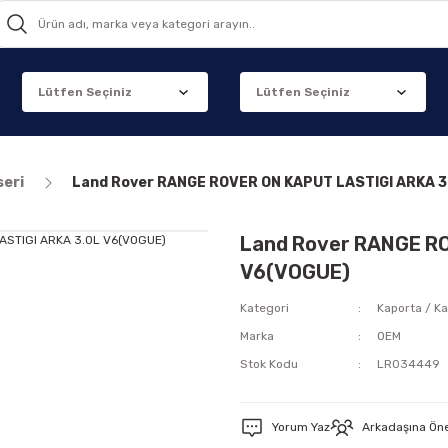
seri
Land Rover RANGE ROVER ON KAPUT LASTIGI ARKA 3
Land Rover RANGE RO
V6(VOGUE)
Kategori
Kaporta / Ka
Marka
OEM
Stok Kodu
LR034449
Yorum Yaz
Arkadaşına Ön