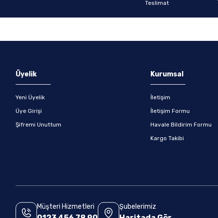
Gönder
Üyelik
Kurumsal
Yeni Üyelik
İletişim
Üye Girişi
İletişim Formu
Şifremi Unuttum
Havale Bildirim Formu
Kargo Takibi
Müşteri Hizmetleri
Şubelerimiz
0123 456 78 90
Haritada Gör