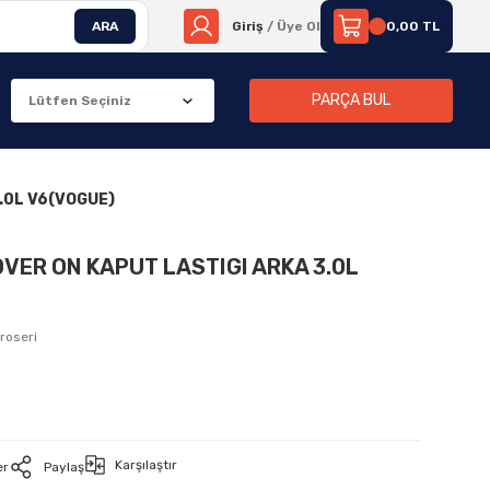
ARA
Giriş
/ Üye Ol
0,00 TL
PARÇA BUL
.0L V6(VOGUE)
VER ON KAPUT LASTIGI ARKA 3.0L
roseri
Karşılaştır
er
Paylaş