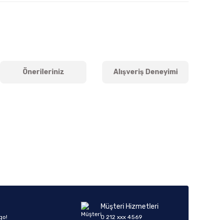
Önerileriniz
Alışveriş Deneyimi
iletebilirsiniz.
Müşteri Hizmetleri
go!
0 212 xxx 4569