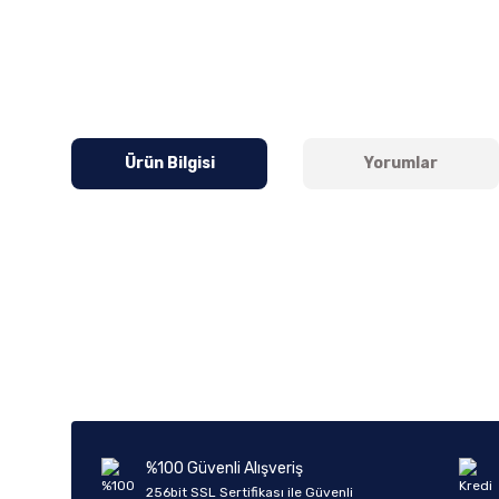
Ürün Bilgisi
Yorumlar
Bu ürünün fiyat bilgisi, resim, ürün açıklamalarında ve diğer k
Görüş ve önerileriniz için teşekkür ederiz.
Ürün resmi kalitesiz, bozuk veya görüntülenemiyor.
Ürün açıklamasında eksik bilgiler bulunuyor.
Ürün bilgilerinde hatalar bulunuyor.
%100 Güvenli Alışveriş
Ürün fiyatı diğer sitelerden daha pahalı.
256bit SSL Sertifikası ile Güvenli