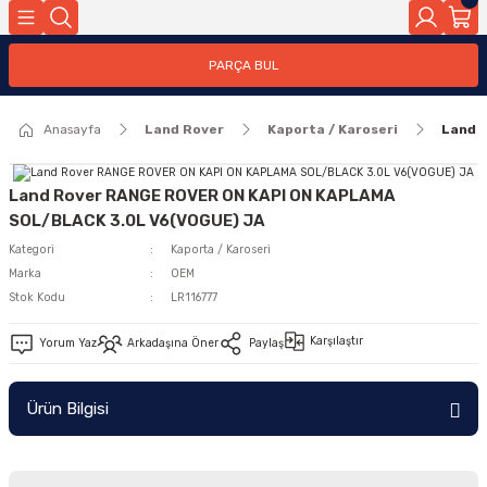
Geri Dön
PARÇA BUL
ar
Anasayfa
Land Rover
Kaporta / Karoseri
Land 
nleri
Land Rover RANGE ROVER ON KAPI ON KAPLAMA
SOL/BLACK 3.0L V6(VOGUE) JA
Kategori
Kaporta / Karoseri
Marka
OEM
Stok Kodu
LR116777
Karşılaştır
Yorum Yaz
Arkadaşına Öner
Paylaş
Ürün Bilgisi