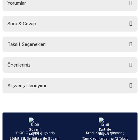
Yorumlar
Soru & Cevap
Bu ürüne ilk yorumu siz yapın!
Taksit Seçenekleri
Yorum Yaz
Ürün hakkında henüz soru sorulmamış.
Önerileriniz
Soru Sor
Bu ürünün fiyat bilgisi, resim, ürün açıklamalarında ve diğer konularda
Alışveriş Deneyimi
yetersiz gördüğünüz noktaları öneri formunu kullanarak tarafımıza
iletebilirsiniz.
Görüş ve önerileriniz için teşekkür ederiz.
Sitemize ilk yorumu siz yapın!
Ürün resmi kalitesiz, bozuk veya görüntülenemiyor.
Ürün açıklamasında eksik bilgiler bulunuyor.
Deneyimini Paylaş
Ürün bilgilerinde hatalar bulunuyor.
%100 Güvenli Alışveriş
Kredi Kartı ile Alışveriş
256bit SSL Sertifikası ile Güvenli
Tüm Kredi Kartlarına 12 Taksit