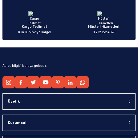
Ürün fiyatı diğer sitelerden daha pahalı.
Bu ürüne benzer farklı alternatifler olmalı.
Kargo Teslimat
Müşteri Hizmetleri
Tüm Türkiye’ye Kargo!
0 212 xxx 4569
Gönder
Adres bilgisi buraya gelecek.
Üyelik
Kurumsal