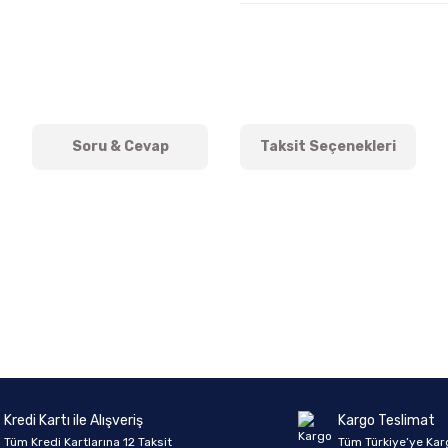
Soru & Cevap
Taksit Seçenekleri
onularda yetersiz gördüğünüz noktaları öneri formunu kullanarak tarafımıza 
Ürün hakkında henüz soru sorulmamış.
Bu ürüne ilk yorumu siz yapın!
Sitemize ilk yorumu siz yapın!
Deneyimini Paylaş
Yorum Yaz
Soru Sor
Kredi Kartı ile Alışveriş
Kargo Teslimat
Tüm Kredi Kartlarına 12 Taksit
Tüm Türkiye’ye Kar