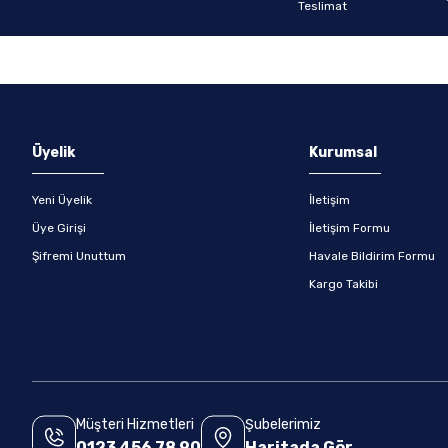
Gönder
Üyelik
Kurumsal
Yeni Üyelik
İletişim
Üye Girişi
İletişim Formu
Şifremi Unuttum
Havale Bildirim Formu
Kargo Takibi
Müşteri Hizmetleri
Şubelerimiz
0123 456 78 90
Haritada Gör