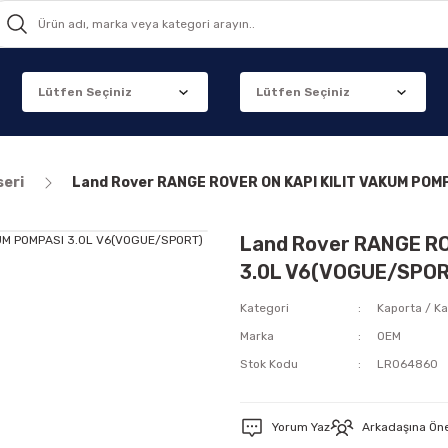
seri
Land Rover RANGE ROVER ON KAPI KILIT VAKUM POM
Land Rover RANGE R
3.0L V6(VOGUE/SPOR
Kategori
Kaporta / Ka
Marka
OEM
Stok Kodu
LR064860
Yorum Yaz
Arkadaşına Ön