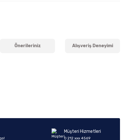
Önerileriniz
Alışveriş Deneyimi
iletebilirsiniz.
Müşteri Hizmetleri
go!
0 212 xxx 4569