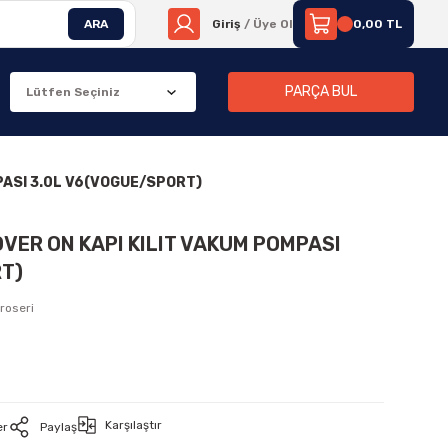
ARA
Giriş
/ Üye Ol
0,00 TL
PARÇA BUL
PASI 3.0L V6(VOGUE/SPORT)
OVER ON KAPI KILIT VAKUM POMPASI
T)
roseri
Karşılaştır
er
Paylaş