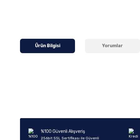
Ürün Bilgisi
Yorumlar
Bu ürünün fiyat bilgisi, resim, ürün açıklamalarında ve diğer k
Görüş ve önerileriniz için teşekkür ederiz.
Ürün resmi kalitesiz, bozuk veya görüntülenemiyor.
Ürün açıklamasında eksik bilgiler bulunuyor.
Ürün bilgilerinde hatalar bulunuyor.
%100 Güvenli Alışveriş
Ürün fiyatı diğer sitelerden daha pahalı.
256bit SSL Sertifikası ile Güvenli