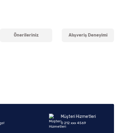
Önerileriniz
Alışveriş Deneyimi
iletebilirsiniz.
Müşteri Hizmetleri
go!
0 212 xxx 4569