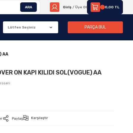
ARA
Giriş
/ Üye Ol
0,00 TL
PARÇA BUL
) AA
VER ON KAPI KILIDI SOL(VOGUE) AA
roseri
Karşılaştır
er
Paylaş