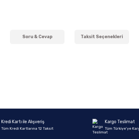
Soru & Cevap
Taksit Seçenekleri
onularda yetersiz gördüğünüz noktaları öneri formunu kullanarak tarafımıza 
Ürün hakkında henüz soru sorulmamış.
Bu ürüne ilk yorumu siz yapın!
Sitemize ilk yorumu siz yapın!
Deneyimini Paylaş
Yorum Yaz
Soru Sor
Kredi Kartı ile Alışveriş
Kargo Teslimat
Tüm Kredi Kartlarına 12 Taksit
Tüm Türkiye’ye Kar