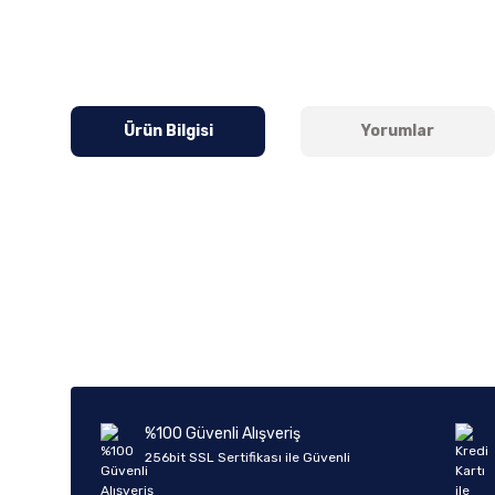
Ürün Bilgisi
Yorumlar
Bu ürünün fiyat bilgisi, resim, ürün açıklamalarında ve diğer k
Görüş ve önerileriniz için teşekkür ederiz.
Ürün resmi kalitesiz, bozuk veya görüntülenemiyor.
Ürün açıklamasında eksik bilgiler bulunuyor.
Ürün bilgilerinde hatalar bulunuyor.
%100 Güvenli Alışveriş
Ürün fiyatı diğer sitelerden daha pahalı.
256bit SSL Sertifikası ile Güvenli
Bu ürüne benzer farklı alternatifler olmalı.