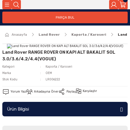
Geri Dön
PARÇA BUL
ar
Anasayfa
Land Rover
Kaporta / Karoseri
Land 
nleri
Land Rover RANGE ROVER ON KAPI ALT BAKALIT SOL
3.0/3.6/4.2/4.4(VOGUE)
Kategori
Kaporta / Karoseri
Marka
OEM
Stok Kodu
LR006222
Karşılaştır
Yorum Yaz
Arkadaşına Öner
Paylaş
Ürün Bilgisi