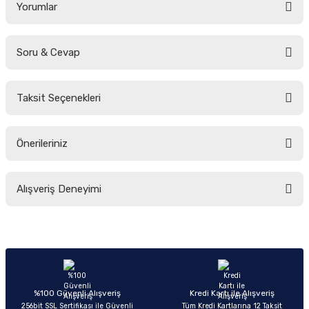
Yorumlar
Soru & Cevap
Bu ürüne ilk yorumu siz yapın!
Taksit Seçenekleri
Yorum Yaz
Ürün hakkında henüz soru sorulmamış.
Önerileriniz
Soru Sor
Bu ürünün fiyat bilgisi, resim, ürün açıklamalarında ve diğer konularda
Alışveriş Deneyimi
yetersiz gördüğünüz noktaları öneri formunu kullanarak tarafımıza
iletebilirsiniz.
Görüş ve önerileriniz için teşekkür ederiz.
Sitemize ilk yorumu siz yapın!
Ürün resmi kalitesiz, bozuk veya görüntülenemiyor.
Ürün açıklamasında eksik bilgiler bulunuyor.
Deneyimini Paylaş
Ürün bilgilerinde hatalar bulunuyor.
%100 Güvenli Alışveriş
Kredi Kartı ile Alışveriş
256bit SSL Sertifikası ile Güvenli
Tüm Kredi Kartlarına 12 Taksit