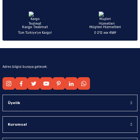
Ürün fiyatı diğer sitelerden daha pahalı.
Bu ürüne benzer farklı alternatifler olmalı.
Kargo Teslimat
Müşteri Hizmetleri
Tüm Türkiye’ye Kargo!
0 212 xxx 4569
Gönder
Adres bilgisi buraya gelecek.
Üyelik
Kurumsal