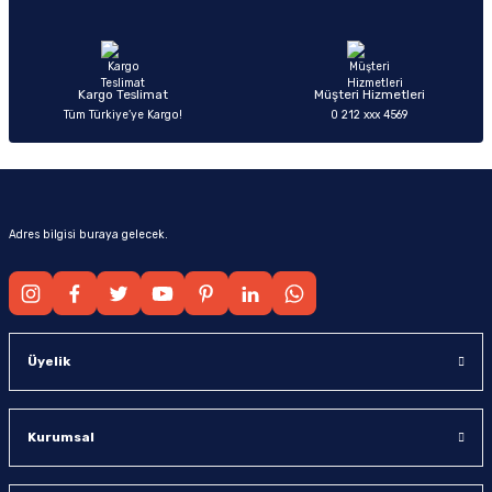
Ürün fiyatı diğer sitelerden daha pahalı.
Bu ürüne benzer farklı alternatifler olmalı.
Kargo Teslimat
Müşteri Hizmetleri
Tüm Türkiye’ye Kargo!
0 212 xxx 4569
Gönder
Adres bilgisi buraya gelecek.
Üyelik
Kurumsal