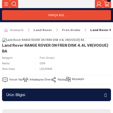
Geri Dön
PARÇA BUL
ar
Anasayfa
Land Rover
Fren Grubu
Land Rover R
nleri
Land Rover RANGE ROVER ON FREN DISK 4.4L V8(VOGUE)
BA
Kategori
Fren Grubu
Marka
OEM
Stok Kodu
LR031845
Karşılaştır
Yorum Yaz
Arkadaşına Öner
Paylaş
Ürün Bilgisi