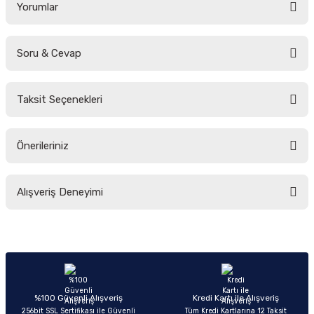
Yorumlar
Soru & Cevap
Bu ürüne ilk yorumu siz yapın!
Taksit Seçenekleri
Yorum Yaz
Ürün hakkında henüz soru sorulmamış.
Önerileriniz
Soru Sor
Bu ürünün fiyat bilgisi, resim, ürün açıklamalarında ve diğer konularda
Alışveriş Deneyimi
yetersiz gördüğünüz noktaları öneri formunu kullanarak tarafımıza
iletebilirsiniz.
Görüş ve önerileriniz için teşekkür ederiz.
Sitemize ilk yorumu siz yapın!
Ürün resmi kalitesiz, bozuk veya görüntülenemiyor.
Ürün açıklamasında eksik bilgiler bulunuyor.
Deneyimini Paylaş
Ürün bilgilerinde hatalar bulunuyor.
%100 Güvenli Alışveriş
Kredi Kartı ile Alışveriş
256bit SSL Sertifikası ile Güvenli
Tüm Kredi Kartlarına 12 Taksit