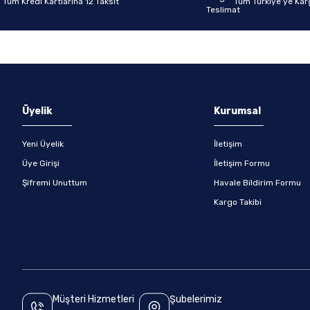
Tüm Kredi Kartlarına 12 Taksit
Tüm Türkiye’ye Kar
Gönder
Üyelik
Kurumsal
Yeni Üyelik
İletişim
Üye Girişi
İletişim Formu
Şifremi Unuttum
Havale Bildirim Formu
Kargo Takibi
Müşteri Hizmetleri
Şubelerimiz