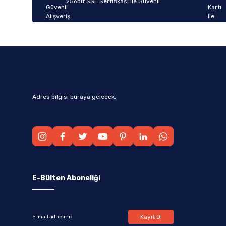
256bit SSL Sertifikası ile Güvenli
Bu ürüne benzer farklı alternatifler olmalı.
Adres bilgisi buraya gelecek.
E-Bülten Aboneliği
Kayıt Ol