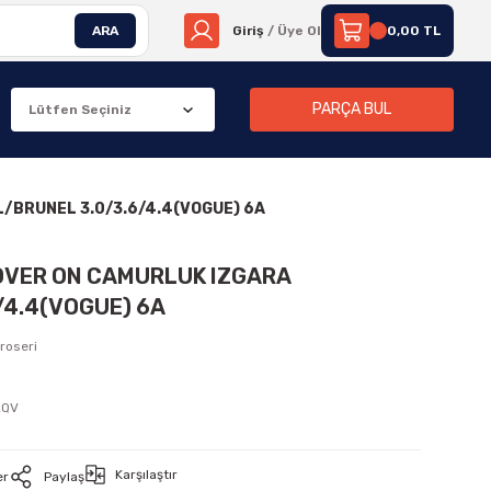
ARA
Giriş
/ Üye Ol
0,00 TL
PARÇA BUL
/BRUNEL 3.0/3.6/4.4(VOGUE) 6A
OVER ON CAMURLUK IZGARA
/4.4(VOGUE) 6A
roseri
LQV
Karşılaştır
er
Paylaş