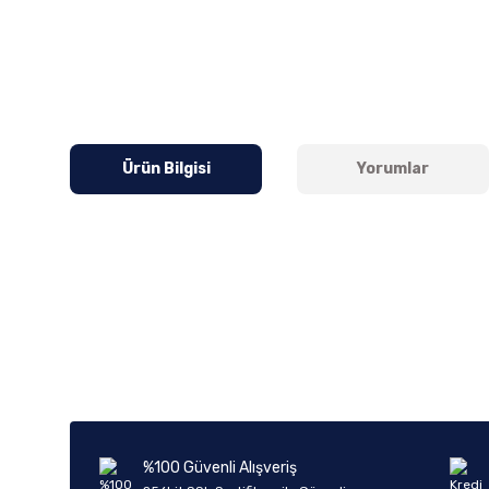
Ürün Bilgisi
Yorumlar
Bu ürünün fiyat bilgisi, resim, ürün açıklamalarında ve diğer k
Görüş ve önerileriniz için teşekkür ederiz.
Ürün resmi kalitesiz, bozuk veya görüntülenemiyor.
Ürün açıklamasında eksik bilgiler bulunuyor.
Ürün bilgilerinde hatalar bulunuyor.
%100 Güvenli Alışveriş
Ürün fiyatı diğer sitelerden daha pahalı.