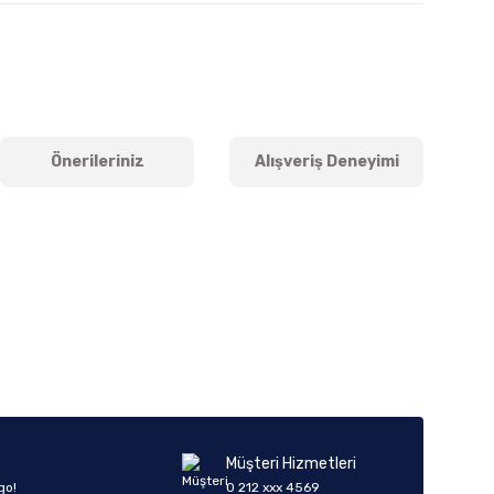
Önerileriniz
Alışveriş Deneyimi
iletebilirsiniz.
Müşteri Hizmetleri
go!
0 212 xxx 4569