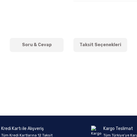
Soru & Cevap
Taksit Seçenekleri
onularda yetersiz gördüğünüz noktaları öneri formunu kullanarak tarafımıza 
Ürün hakkında henüz soru sorulmamış.
Bu ürüne ilk yorumu siz yapın!
Sitemize ilk yorumu siz yapın!
Deneyimini Paylaş
Yorum Yaz
Soru Sor
Kredi Kartı ile Alışveriş
Kargo Teslimat
Tüm Kredi Kartlarına 12 Taksit
Tüm Türkiye’ye Kar