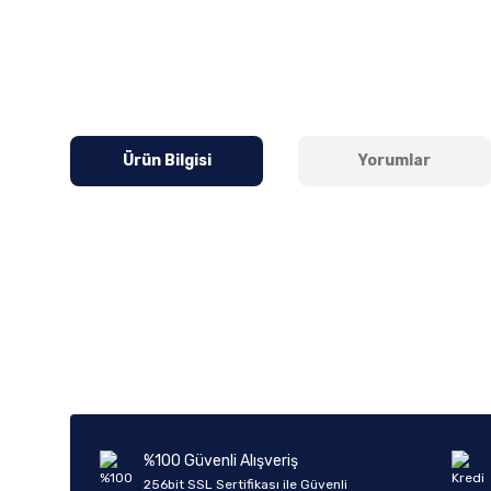
Ürün Bilgisi
Yorumlar
Bu ürünün fiyat bilgisi, resim, ürün açıklamalarında ve diğer k
Görüş ve önerileriniz için teşekkür ederiz.
Ürün resmi kalitesiz, bozuk veya görüntülenemiyor.
Ürün açıklamasında eksik bilgiler bulunuyor.
Ürün bilgilerinde hatalar bulunuyor.
%100 Güvenli Alışveriş
Ürün fiyatı diğer sitelerden daha pahalı.
256bit SSL Sertifikası ile Güvenli