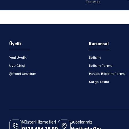
Gönder
Üyelik
Kurumsal
Yeni Üyelik
İletişim
Üye Girişi
İletişim Formu
Şifremi Unuttum
Havale Bildirim Formu
Kargo Takibi
Müşteri Hizmetleri
Şubelerimiz
0123 456 78 90
Haritada Gör