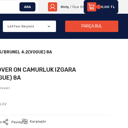
ARA
Giriş
/ Üye Ol
0,00 TL
PARÇA BUL
G/BRUNEL 4.2(VOGUE) 8A
OVER ON CAMURLUK IZGARA
GUE) 8A
roseri
LQV
Karşılaştır
er
Paylaş