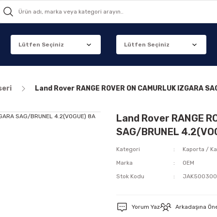
seri
Land Rover RANGE ROVER ON CAMURLUK IZGARA SA
Land Rover RANGE R
SAG/BRUNEL 4.2(VO
Kategori
Kaporta / Ka
Marka
OEM
Stok Kodu
JAK500300
Yorum Yaz
Arkadaşına Ön