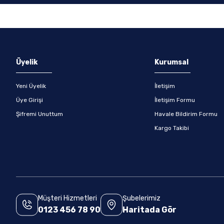
Gönder
Üyelik
Kurumsal
Yeni Üyelik
İletişim
Üye Girişi
İletişim Formu
Şifremi Unuttum
Havale Bildirim Formu
Kargo Takibi
Müşteri Hizmetleri
Şubelerimiz
0123 456 78 90
Haritada Gör