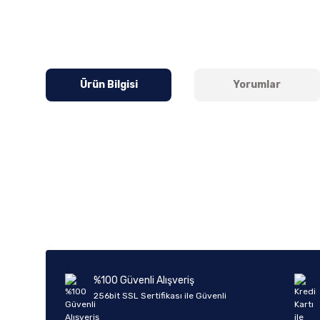
Ürün Bilgisi
Yorumlar
Bu ürünün fiyat bilgisi, resim, ürün açıklamalarında ve diğer k
Görüş ve önerileriniz için teşekkür ederiz.
Ürün resmi kalitesiz, bozuk veya görüntülenemiyor.
Ürün açıklamasında eksik bilgiler bulunuyor.
Ürün bilgilerinde hatalar bulunuyor.
%100 Güvenli Alışveriş
Ürün fiyatı diğer sitelerden daha pahalı.
256bit SSL Sertifikası ile Güvenli
Bu ürüne benzer farklı alternatifler olmalı.