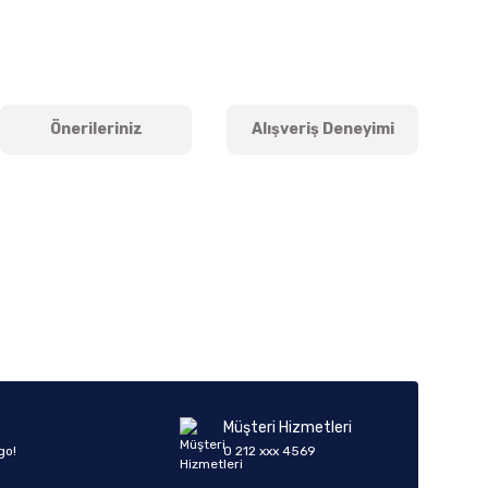
Önerileriniz
Alışveriş Deneyimi
iletebilirsiniz.
Müşteri Hizmetleri
go!
0 212 xxx 4569