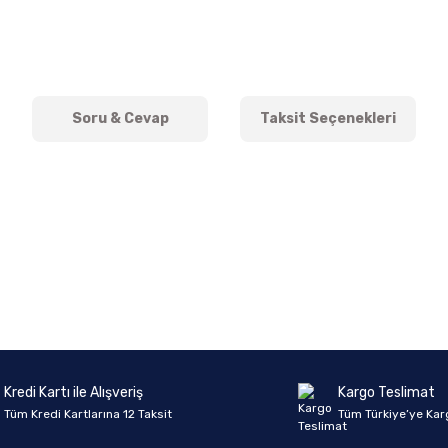
Soru & Cevap
Taksit Seçenekleri
onularda yetersiz gördüğünüz noktaları öneri formunu kullanarak tarafımıza 
Ürün hakkında henüz soru sorulmamış.
Bu ürüne ilk yorumu siz yapın!
Sitemize ilk yorumu siz yapın!
Deneyimini Paylaş
Yorum Yaz
Soru Sor
Kredi Kartı ile Alışveriş
Kargo Teslimat
Tüm Kredi Kartlarına 12 Taksit
Tüm Türkiye’ye Kar