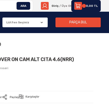
ARA
Giriş
/ Üye Ol
0,00 TL
PARÇA BUL
)
VER ON CAM ALT CITA 4.6(NRR)
roseri
Karşılaştır
er
Paylaş