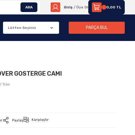
ARA
Giriş
/ Üye Ol
0,00 TL
PARÇA BUL
OVER GOSTERGE CAMI
/ Trim
Karşılaştır
er
Paylaş