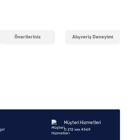
Önerileriniz
Alışveriş Deneyimi
iletebilirsiniz.
Müşteri Hizmetleri
go!
0 212 xxx 4569